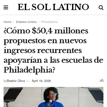
EL SOL LATINO
Home
Estados Unidos
Philadelphia
¿Cómo $50,4 millones
propuestos en nuevos
ingresos recurrentes
apoyarían a las escuelas de
Philadelphia?
A
by
Beatriz Oliva
April 18, 2026
A