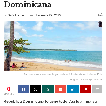
Dominicana
A
by
Sara Pacheco
February 27, 2025
A
Samaná ofrece una amplia gama de actividades de ecoturismo. Foto
es.godominicanrepublic.com
0
SHARES
República Dominicana lo tiene todo. Así lo afirma su