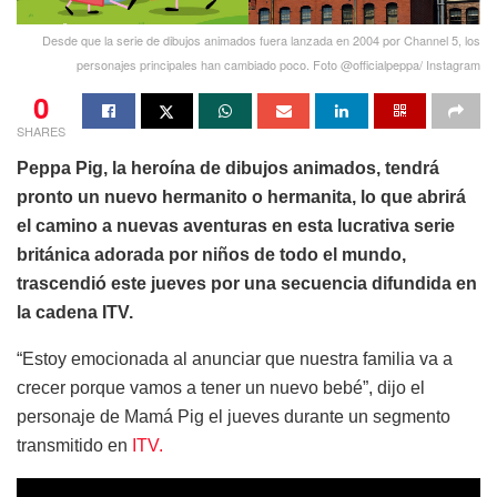
Desde que la serie de dibujos animados fuera lanzada en 2004 por Channel 5, los
personajes principales han cambiado poco. Foto @officialpeppa/ Instagram
0
SHARES
Peppa Pig, la heroína de dibujos animados, tendrá
pronto un nuevo hermanito o hermanita, lo que abrirá
el camino a nuevas aventuras en esta lucrativa serie
británica adorada por niños de todo el mundo,
trascendió este jueves por una secuencia difundida en
la cadena ITV.
“Estoy emocionada al anunciar que nuestra familia va a
crecer porque vamos a tener un nuevo bebé”, dijo el
personaje de Mamá Pig el jueves durante un segmento
transmitido en
ITV.