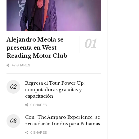
Alejandro Meola se
presenta en West
Reading Motor Club
47 SHARES
Regresa el Tour Power Up:
computadoras gratuitas y
capacitación
0 SHARES
Con “The Amparo Experience” se
recaudarán fondos para Bahamas
0 SHARES