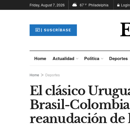
Friday, August 7, 2026
67
Philadelphia
Login
°F
| SUSCRÍBASE
Home
Actualidad
Política
Deportes
Home
Deportes
El clásico Urugu
Brasil-Colombia 
reanudación de l