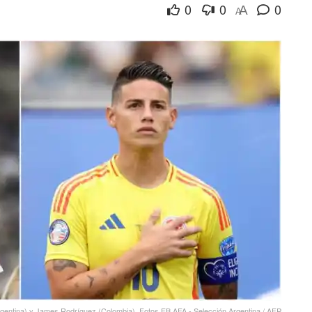
0
0
0
A
A
rgentina) y James Rodríguez (Colombia). Fotos FB AFA - Selección Argentina / AFP