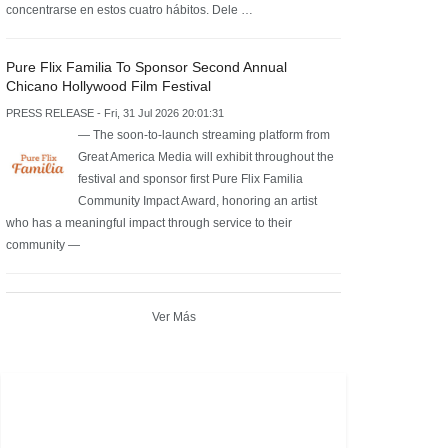
concentrarse en estos cuatro hábitos. Dele …
Pure Flix Familia To Sponsor Second Annual
Chicano Hollywood Film Festival
PRESS RELEASE - Fri, 31 Jul 2026 20:01:31
— The soon-to-launch streaming platform from
Great America Media will exhibit throughout the
festival and sponsor first Pure Flix Familia
Community Impact Award, honoring an artist
who has a meaningful impact through service to their
community —
Ver Más