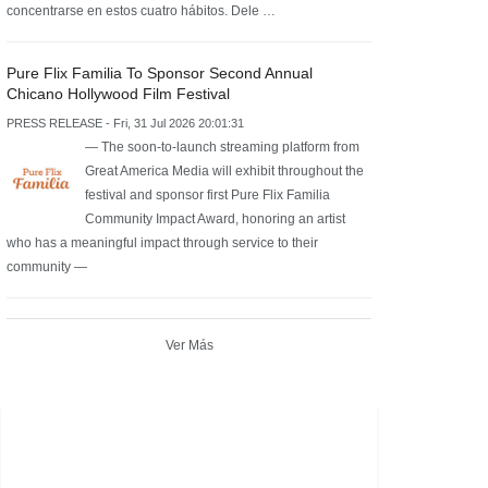
concentrarse en estos cuatro hábitos. Dele …
Pure Flix Familia To Sponsor Second Annual
Chicano Hollywood Film Festival
PRESS RELEASE - Fri, 31 Jul 2026 20:01:31
— The soon-to-launch streaming platform from
Great America Media will exhibit throughout the
festival and sponsor first Pure Flix Familia
Community Impact Award, honoring an artist
who has a meaningful impact through service to their
community —
Ver Más