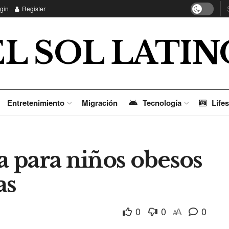
gin
Register
EL SOL LATIN
Entretenimiento
Migración
Tecnología
Lifes
ca para niños obesos
as
0
0
0
A
A