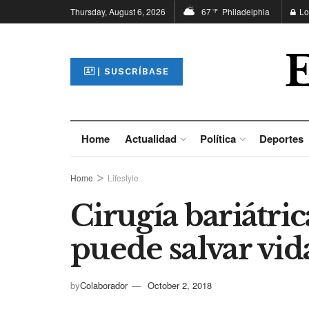
Thursday, August 6, 2026
67
Philadelphia
Lo
°F
| SUSCRÍBASE
Home
Actualidad
Política
Deportes
Home
Lifestyle
Cirugía bariátri
puede salvar vid
by
Colaborador
October 2, 2018