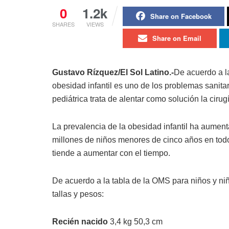
0
1.2k
Share on Facebook
SHARES
VIEWS
Share on Email
Gustavo Rízquez/El Sol Latino.-
De acuerdo a l
obesidad infantil es uno de los problemas sanita
pediátrica trata de alentar como solución la ciru
La prevalencia de la obesidad infantil ha aumen
millones de niños menores de cinco años en todo
tiende a aumentar con el tiempo.
De acuerdo a la tabla de la OMS para niños y niñ
tallas y pesos:
Recién nacido
3,4 kg 50,3 cm