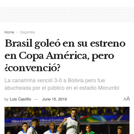
Home
Deportes
Brasil goleó en su estreno
en Copa América, pero
¿convenció?
La canarinha venció 3-0 a Bolivia pero fue
abucheada por el público en el estadio Morumbí
A
by
Luis Castillo
June 15, 2019
A