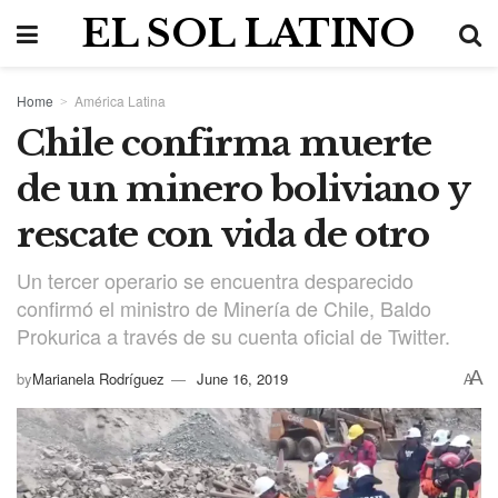
EL SOL LATINO
Home
América Latina
Chile confirma muerte
de un minero boliviano y
rescate con vida de otro
Un tercer operario se encuentra desparecido
confirmó el ministro de Minería de Chile, Baldo
Prokurica a través de su cuenta oficial de Twitter.
A
by
Marianela Rodríguez
June 16, 2019
A