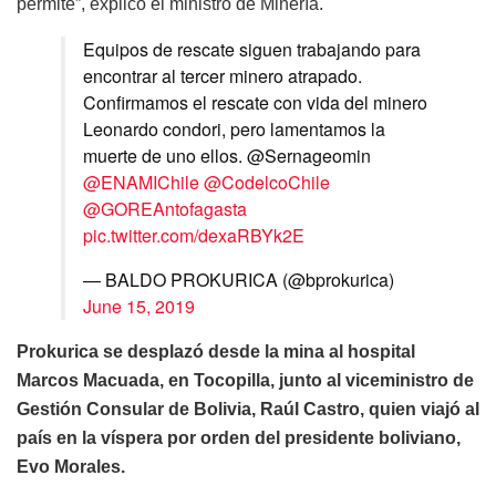
permite”, explicó el ministro de Minería.
Equipos de rescate siguen trabajando para
encontrar al tercer minero atrapado.
Confirmamos el rescate con vida del minero
Leonardo condori, pero lamentamos la
muerte de uno ellos. @Sernageomin
@ENAMIChile
@CodelcoChile
@GOREAntofagasta
pic.twitter.com/dexaRBYk2E
— BALDO PROKURICA (@bprokurica)
June 15, 2019
Prokurica se desplazó desde la mina al hospital
Marcos Macuada, en Tocopilla, junto al viceministro de
Gestión Consular de Bolivia, Raúl Castro, quien viajó al
país en la víspera por orden del presidente boliviano,
Evo Morales.