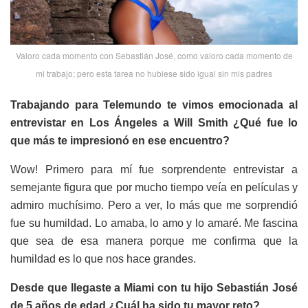
Valoro cada momento con Sebastián José, como valoro cada momento de
mi trabajo; pero esta tarea no hubiese sido igual sin mis padres
Trabajando para Telemundo te vimos emocionada al
entrevistar en Los Ángeles a Will Smith ¿Qué fue lo
que más te impresionó en ese encuentro?
Wow! Primero para mí fue sorprendente entrevistar a
semejante figura que por mucho tiempo veía en películas y
admiro muchísimo. Pero a ver, lo más que me sorprendió
fue su humildad. Lo amaba, lo amo y lo amaré. Me fascina
que sea de esa manera porque me confirma que la
humildad es lo que nos hace grandes.
Desde que llegaste a Miami con tu hijo Sebastián José
de 5 años de edad ¿Cuál ha sido tu mayor reto?