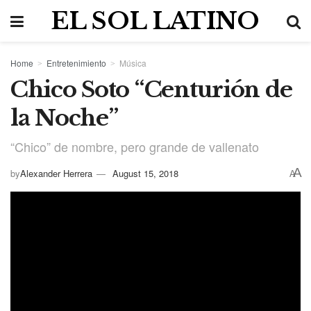
EL SOL LATINO
Home
Entretenimiento
Música
Chico Soto “Centurión de
la Noche”
“Chico” de nombre, pero grande de vallenato
A
by
Alexander Herrera
August 15, 2018
A