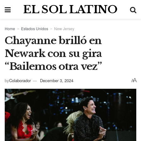
EL SOL LATINO
Home
Estados Unidos
New Jersey
Chayanne brilló en
Newark con su gira
“Bailemos otra vez”
A
by
Colaborador
December 3, 2024
A