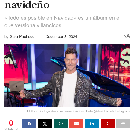
navideño
«Todo es posible en Navidad» es un álbum en el
que versiona villancicos
A
by
Sara Pacheco
December 3, 2024
A
El álbum incluye dos canciones inéditas. Foto @davidbisbal/ Instagram
0
SHARES