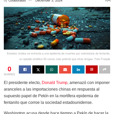
by
Colaborador
December 3, 2024
A
Estados Unidos se enfrenta a una epidemia de muertes por sobredosis de fentanilo,
un opioide sintético 50 veces más potente que otras drogas. Foto Freepik
0
SHARES
El presidente electo,
Donald Trump
, amenazó con imponer
aranceles a las importaciones chinas en respuesta al
supuesto papel de Pekín en la mortífera epidemia de
fentanilo que corroe la sociedad estadounidense.
Washington acusa desde hace tiempo a Pekín de hacer la