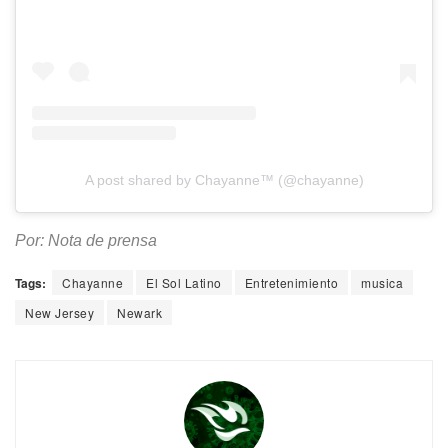
A post shared by Chayanne™ (@chayanne)
Por: Nota de prensa
Tags:
Chayanne
El Sol Latino
Entretenimiento
musica
New Jersey
Newark