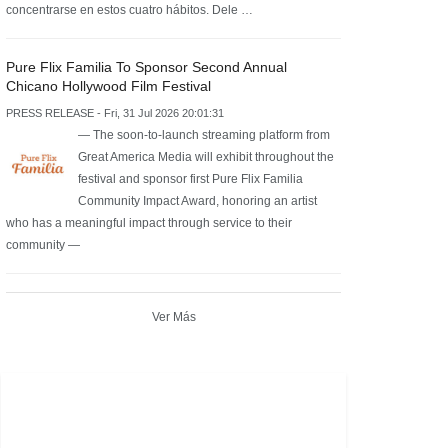
concentrarse en estos cuatro hábitos. Dele …
Pure Flix Familia To Sponsor Second Annual
Chicano Hollywood Film Festival
PRESS RELEASE - Fri, 31 Jul 2026 20:01:31
— The soon-to-launch streaming platform from
Great America Media will exhibit throughout the
festival and sponsor first Pure Flix Familia
Community Impact Award, honoring an artist
who has a meaningful impact through service to their
community —
Ver Más