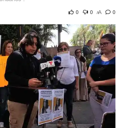
0
0
0
A
A