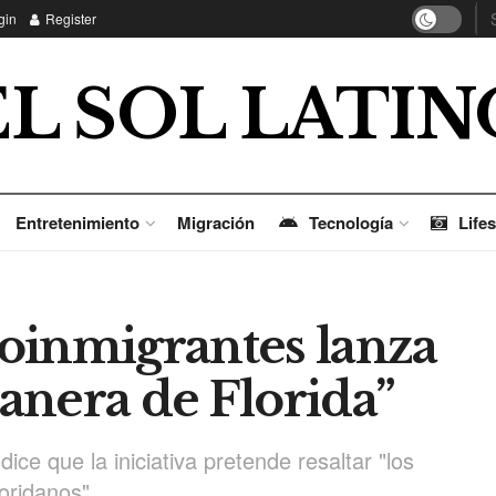
gin
Register
EL SOL LATIN
Entretenimiento
Migración
Tecnología
Lifes
oinmigrantes lanza
anera de Florida”
ice que la iniciativa pretende resaltar "los
oridanos".