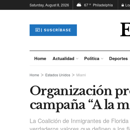
Saturday, August 8, 2026
67
Philadelphia
Lo
°F
| SUSCRÍBASE
Home
Actualidad
Política
Deportes
Home
Estados Unidos
Miami
Organización pr
campaña “A la m
La Coalición de Inmigrantes de Florida d
verdaderos valores que definen a los fl