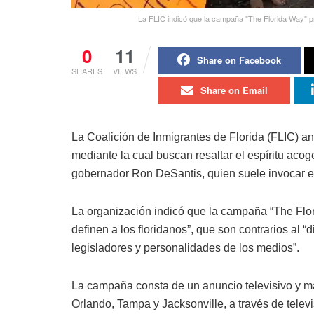
La FLIC indicó que la campaña "The Florida Way" pr
0
11
Share on Facebook
SHARES
VIEWS
Share on Email
La Coalición de Inmigrantes de Florida (FLIC) an
mediante la cual buscan resaltar el espíritu acog
gobernador Ron DeSantis, quien suele invocar 
La organización indicó que la campaña “The Flor
definen a los floridanos”, que son contrarios al 
legisladores y personalidades de los medios”.
La campaña consta de un anuncio televisivo y ma
Orlando, Tampa y Jacksonville, a través de televi