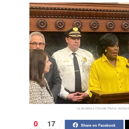
La alcaldesa Cherelle Parker destacó
0
17
Share on Facebook