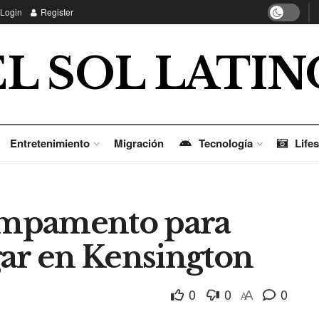
Login
Register
EL SOL LATIN
Entretenimiento
Migración
Tecnología
Lifes
ampamento para
gar en Kensington
0
0
0
A
A