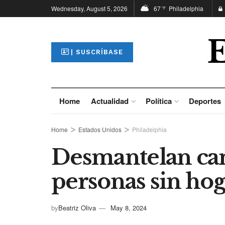
Wednesday, August 5, 2026
67
Philadelphia
°F
| SUSCRÍBASE
Home
Actualidad
Política
Deportes
Home
Estados Unidos
Philadelphia
Desmantelan c
personas sin ho
by
Beatriz Oliva
May 8, 2024