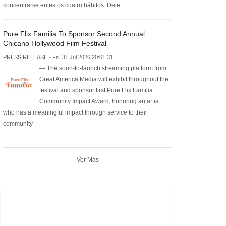
concentrarse en estos cuatro hábitos. Dele …
Pure Flix Familia To Sponsor Second Annual
Chicano Hollywood Film Festival
PRESS RELEASE - Fri, 31 Jul 2026 20:01:31
— The soon-to-launch streaming platform from
Great America Media will exhibit throughout the
festival and sponsor first Pure Flix Familia
Community Impact Award, honoring an artist
who has a meaningful impact through service to their
community —
Ver Más