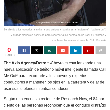
Se alienta a los usuarios a invitar a sus amigos y familiares a “instarme” (“call me out”)
y grabar mensajes positivos para recordar a los demás de no usar su teléfono y
mantener las manos al volante. Foto Cortesía
0
SHARES
The Axis Agency/Detroit.-
Chevrolet está lanzando una
nueva aplicación de teléfono móvil inteligente llamada Call
Me Out* para recordarle a los nuevos y expertos
conductores a mantener los ojos en la carretera y dejar de
usar sus teléfonos mientras conducen.
Según una encuesta reciente de Research Now, el 84 por
ciento de las personas reconocen que el conducir distraído