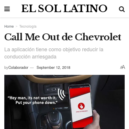
EL SOL LATINO
Home
Tecnología
Call Me Out de Chevrolet
La aplicación tiene como objetivo reducir la
conducción arriesgada
A
by
Colaborador
September 12, 2018
A