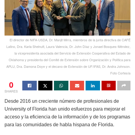
El director de NIFA-USDA, Dr. Manjit Mirra, miembros de la junta directiva de CAFÉ
Latino, Dra. Karla Shelnutt, Laura Valencia, Dr. John Díaz y Jonael Bosques-Méndez,
la vicepresidenta asociada del Servicio de Extensión Cooperativa del Estado de
Oklahoma y presidenta del Comité de Extensión sobre Organización y Política para
APLU, Dra. Damona Doye y el decano de Extensión de UF/IFAS, Dr. Andra Johnson.
Foto Cortesía
0
SHARES
Desde 2016 un creciente número de profesionales de
University of Florida han unido esfuerzos para mejorar el
acceso y la eficiencia de la información y de los programas
para las comunidades de habla hispana de Florida.