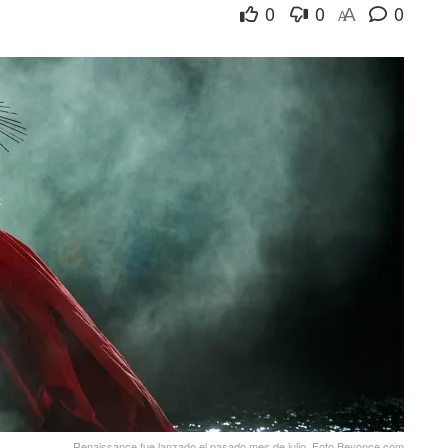
0
0
0
A
A
Renaissance fue lanzado el pasado mes de julio. Foto Beyonce.com