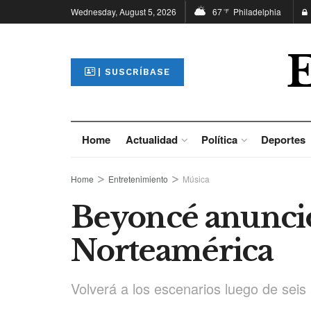
Wednesday, August 5, 2026
67
Philadelphia
°F
| SUSCRÍBASE
Home
Actualidad
Política
Deportes
Home
Entretenimiento
Música
Beyoncé anunció
Norteamérica
Volverá a los escenarios luego de seis