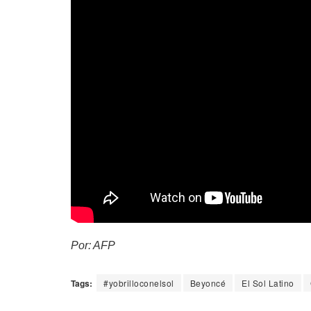
Por: AFP
Tags:
#yobrilloconelsol
Beyoncé
El Sol Latino