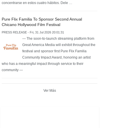
concentrarse en estos cuatro hábitos. Dele …
Pure Flix Familia To Sponsor Second Annual
Chicano Hollywood Film Festival
PRESS RELEASE - Fri, 31 Jul 2026 20:01:31
— The soon-to-launch streaming platform from
Great America Media will exhibit throughout the
festival and sponsor first Pure Flix Familia
Community Impact Award, honoring an artist
who has a meaningful impact through service to their
community —
Ver Más