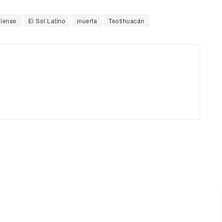
iense
El Sol Latino
muerta
Teotihuacán