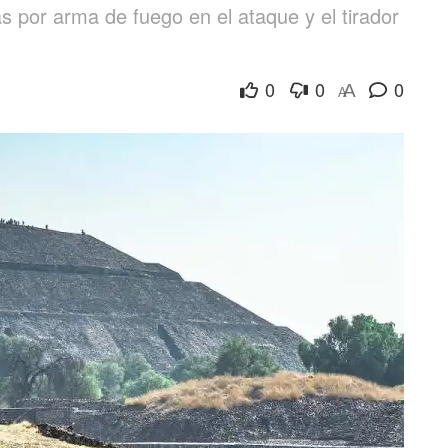
 por arma de fuego en el ataque y el tirador
0
0
0
A
A