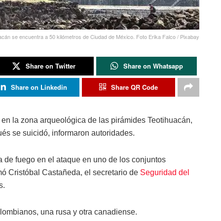
acán se encuentra a 50 kilómetros de Ciudad de México. Foto Erika Falco / Pixabay
Share on Twitter
Share on Whatsapp
Share on Linkedin
Share QR Code
 en la zona arqueológica de las pirámides Teotihuacán,
és se suicidó, informaron autoridades.
 de fuego en el ataque en uno de los conjuntos
ó Cristóbal Castañeda, el secretario de
Seguridad del
s.
olombianos, una rusa y otra canadiense.