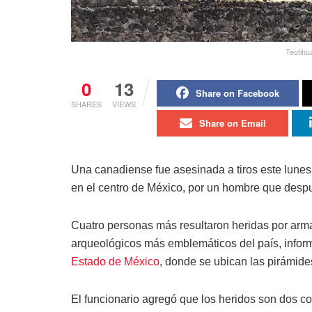
Teotihu
0
13
Share on Facebook
SHARES
VIEWS
Share on Email
Una canadiense fue asesinada a tiros este lunes
en el centro de México, por un hombre que despu
Cuatro personas más resultaron heridas por arma
arqueológicos más emblemáticos del país, inform
Estado de México
, donde se ubican las pirámide
El funcionario agregó que los heridos son dos c