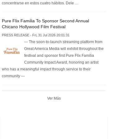
concentrarse en estos cuatro hábitos. Dele …
Pure Flix Familia To Sponsor Second Annual
Chicano Hollywood Film Festival
PRESS RELEASE - Fri, 31 Jul 2026 20:01:31
— The soon-to-launch streaming platform from
Great America Media will exhibit throughout the
festival and sponsor first Pure Flix Familia
Community Impact Award, honoring an artist
who has a meaningful impact through service to their
community —
Ver Más