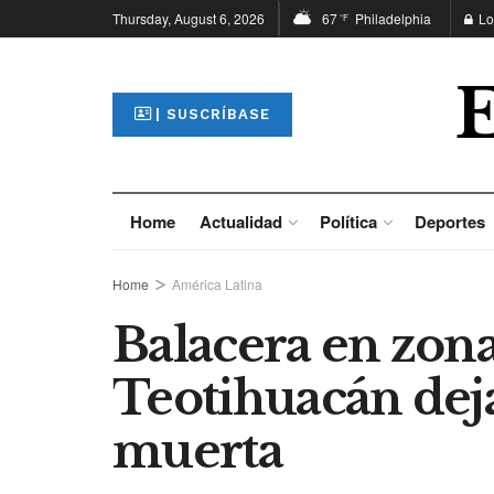
Thursday, August 6, 2026
67
Philadelphia
Lo
°F
| SUSCRÍBASE
Home
Actualidad
Política
Deportes
Home
América Latina
Balacera en zon
Teotihuacán dej
muerta