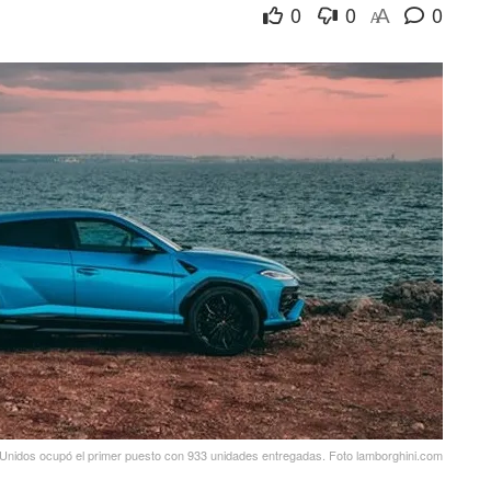
0
0
0
A
A
Unidos ocupó el primer puesto con 933 unidades entregadas. Foto lamborghini.com