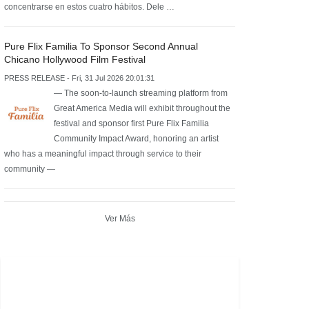
concentrarse en estos cuatro hábitos. Dele …
Pure Flix Familia To Sponsor Second Annual
Chicano Hollywood Film Festival
PRESS RELEASE - Fri, 31 Jul 2026 20:01:31
— The soon-to-launch streaming platform from
Great America Media will exhibit throughout the
festival and sponsor first Pure Flix Familia
Community Impact Award, honoring an artist
who has a meaningful impact through service to their
community —
Ver Más