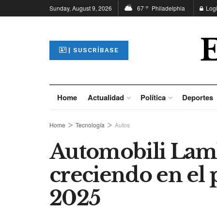
Sunday, August 9, 2026
67
Philadelphia
Log
°F
| SUSCRÍBASE
Home
Actualidad
Política
Deportes
Home
Tecnología
Autos
Automobili Lam
creciendo en el 
2025