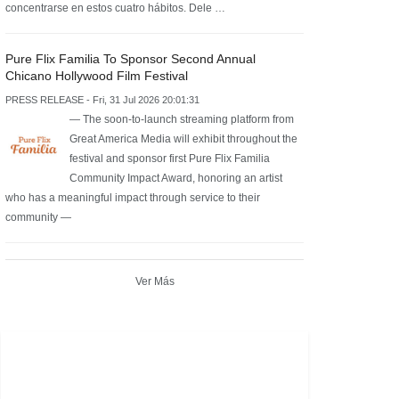
concentrarse en estos cuatro hábitos. Dele …
Pure Flix Familia To Sponsor Second Annual
Chicano Hollywood Film Festival
PRESS RELEASE - Fri, 31 Jul 2026 20:01:31
— The soon-to-launch streaming platform from
Great America Media will exhibit throughout the
festival and sponsor first Pure Flix Familia
Community Impact Award, honoring an artist
who has a meaningful impact through service to their
community —
Ver Más