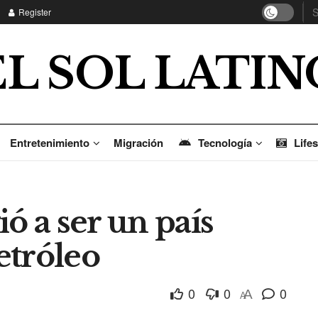
Register
EL SOL LATIN
Entretenimiento
Migración
Tecnología
Lifes
ó a ser un país
etróleo
0
0
0
A
A