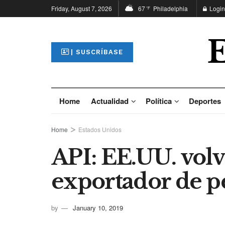
Friday, August 7, 2026
67
Philadelphia
Login
°F
| SUSCRÍBASE
Home
Actualidad
Política
Deportes
Home
Estados Unidos
API: EE.UU. volvi
exportador de p
by
January 10, 2019