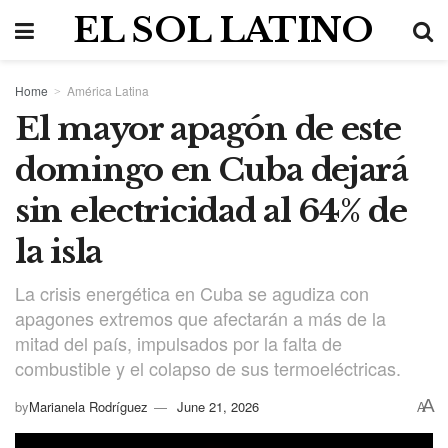
EL SOL LATINO
Home
América Latina
El mayor apagón de este
domingo en Cuba dejará
sin electricidad al 64% de
la isla
La crisis energética en Cuba se agudiza con
apagones extremos que afectarán a más de la
mitad del país, impulsados por la falta de
combustible y el colapso de sus termoeléctricas.
A
by
Marianela Rodríguez
June 21, 2026
A