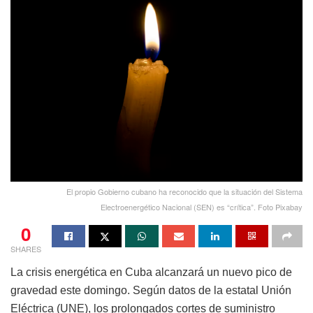
El propio Gobierno cubano ha reconocido que la situación del Sistema
Electroenergético Nacional (SEN) es “crítica”. Foto Pixabay
0
SHARES
La crisis energética en Cuba alcanzará un nuevo pico de
gravedad este domingo. Según datos de la estatal Unión
Eléctrica (UNE), los prolongados cortes de suministro