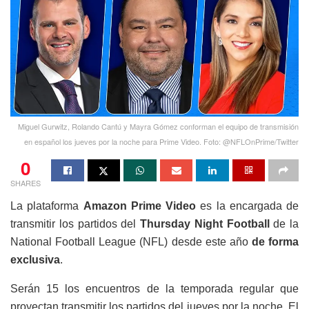
Miguel Gurwitz, Rolando Cantú y Mayra Gómez conforman el equipo de transmisión
en español los jueves por la noche para Prime Video. Foto: @NFLOnPrime/Twitter
0
SHARES
La plataforma
Amazon Prime Video
es la encargada de
transmitir los partidos del
Thursday Night Football
de la
National Football League (NFL) desde este año
de forma
exclusiva
.
Serán 15 los encuentros de la temporada regular que
proyectan transmitir los partidos del jueves por la noche. El