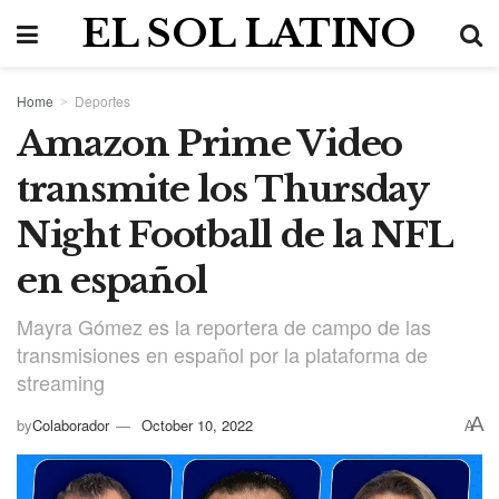
EL SOL LATINO
Home
Deportes
Amazon Prime Video
transmite los Thursday
Night Football de la NFL
en español
Mayra Gómez es la reportera de campo de las
transmisiones en español por la plataforma de
streaming
A
by
Colaborador
October 10, 2022
A