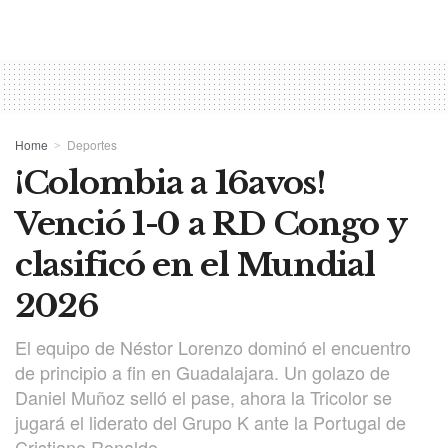
Home
Deportes
¡Colombia a 16avos!
Venció 1-0 a RD Congo y
clasificó en el Mundial
2026
El equipo de Néstor Lorenzo dominó el encuentro
de principio a fin en Guadalajara. Un golazo de
Daniel Muñoz selló el pase, ahora la Tricolor se
jugará el liderato del Grupo K ante la Portugal de
Cristiano Ronaldo.