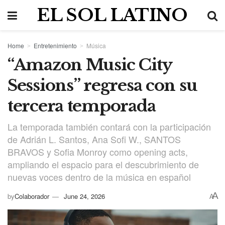
EL SOL LATINO
Home
Entretenimiento
Música
“Amazon Music City
Sessions” regresa con su
tercera temporada
La temporada también contará con la participación
de Adrián L. Santos, Ana Sofi W., SANTOS
BRAVOS y Sofia Monroy como opening acts,
ampliando el espacio para el descubrimiento de
nuevas voces dentro de la música en español
A
by
Colaborador
June 24, 2026
A