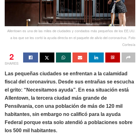
Allentown es una de las miles de ciudades y condados más pequeños de los EE.UU.
a los que se les cortó la ayuda directa en el paquete de alivio del coronavirus. Foto
Cortesía
2
SHARES
Las pequeñas ciudades se enfrentan a la calamidad
fiscal del coronavirus. Desde sus entrañas se escucha
el grito: “Necesitamos ayuda”. En esa situación está
Allentown, la tercera ciudad más grande de
Pensilvania, con una población de más de 120 mil
habitantes, sin embargo no calificó para la ayuda
Federal porque esta solo atendió a poblaciones sobre
los 500 mil habitantes.