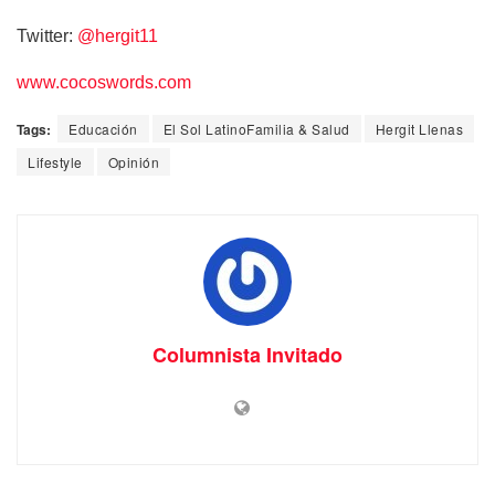
Twitter:
@hergit11
www.cocoswords.com
Tags:
Educación
El Sol LatinoFamilia & Salud
Hergit Llenas
Lifestyle
Opinión
Columnista Invitado