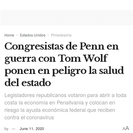
Home
Estados Unidos
Philadelphia
Congresistas de Penn en
guerra con Tom Wolf
ponen en peligro la salud
del estado
Legisladores republicanos votaron para abrir a toda
costa la economía en Pensilvania y colocan en
riesgo la ayuda económica federal que reciben
contra el coronavirus
A
by
June 11, 2020
A