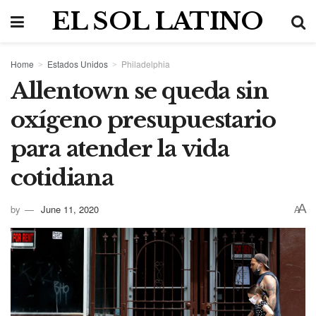
EL SOL LATINO
Home
Estados Unidos
Philadelphia
Allentown se queda sin
oxígeno presupuestario
para atender la vida
cotidiana
A
by
June 11, 2020
A