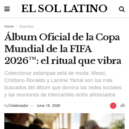
EL SOL LATINO
Home
Deportes
Álbum Oficial de la Copa
Mundial de la FIFA
2026™: el ritual que vibra
Coleccionar estampas está de moda: Messi,
Cristiano Ronaldo y Lamine Yamal son los más
buscados del álbum que domina las redes sociales
y las reuniones de intercambio entre aficionados
A
by
Colaborador
June 16, 2026
A