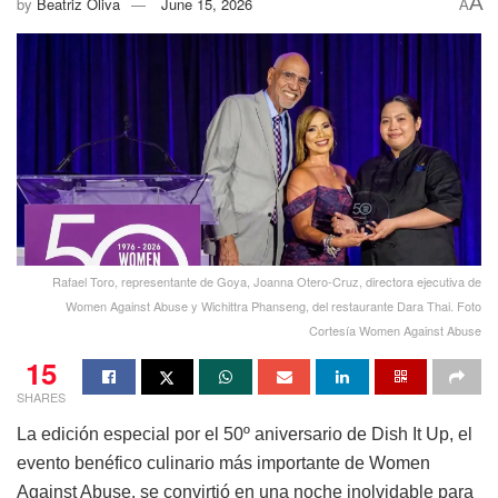
A
by
Beatriz Oliva
June 15, 2026
A
Rafael Toro, representante de Goya, Joanna Otero-Cruz, directora ejecutiva de
Women Against Abuse y Wichittra Phanseng, del restaurante Dara Thai. Foto
Cortesía Women Against Abuse
15
SHARES
La edición especial por el 50º aniversario de Dish It Up, el
evento benéfico culinario más importante de Women
Against Abuse, se convirtió en una noche inolvidable para