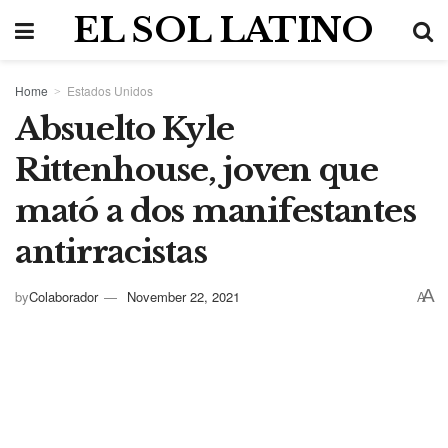
EL SOL LATINO
Home
Estados Unidos
Absuelto Kyle
Rittenhouse, joven que
mató a dos manifestantes
antirracistas
A
by
Colaborador
November 22, 2021
A