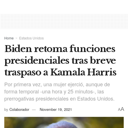
Home
Estados Unidos
Biden retoma funciones
presidenciales tras breve
traspaso a Kamala Harris
Por primera vez, una mujer ejerció, aunque de
forma temporal -una hora y 25 minutos-, las
prerrogativas presidenciales en Estados Unidos.
A
by
Colaborador
November 19, 2021
A