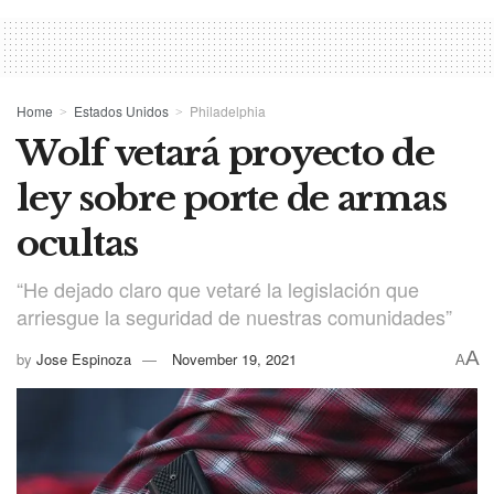
Home
Estados Unidos
Philadelphia
Wolf vetará proyecto de
ley sobre porte de armas
ocultas
“He dejado claro que vetaré la legislación que
arriesgue la seguridad de nuestras comunidades”
A
by
Jose Espinoza
November 19, 2021
A