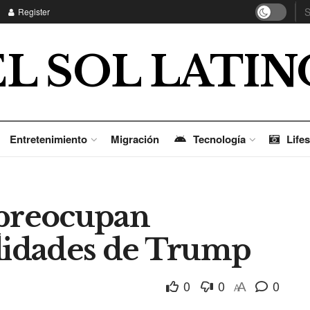
Register
EL SOL LATIN
Entretenimiento
Migración
Tecnología
Lifes
 preocupan
elidades de Trump
0
0
0
A
A