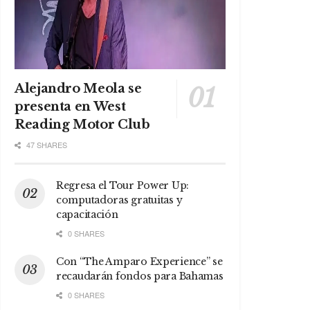
Alejandro Meola se
presenta en West
Reading Motor Club
47 SHARES
Regresa el Tour Power Up:
computadoras gratuitas y
capacitación
0 SHARES
Con “The Amparo Experience” se
recaudarán fondos para Bahamas
0 SHARES