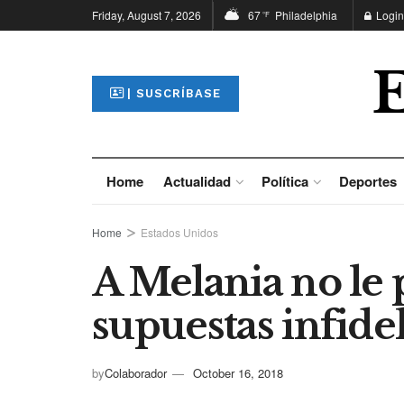
Friday, August 7, 2026
67
Philadelphia
Login
°F
| SUSCRÍBASE
Home
Actualidad
Política
Deportes
Home
Estados Unidos
A Melania no le
supuestas infid
by
Colaborador
October 16, 2018