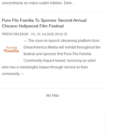
concentrarse en estos cuatro hábitos. Dele …
Pure Flix Familia To Sponsor Second Annual
Chicano Hollywood Film Festival
PRESS RELEASE - Fri, 31 Jul 2026 20:01:31
— The soon-to-launch streaming platform from
Great America Media will exhibit throughout the
festival and sponsor first Pure Flix Familia
Community Impact Award, honoring an artist
who has a meaningful impact through service to their
community —
Ver Más