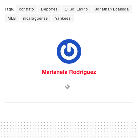
Tags:
contrato
Deportes
El Sol Latino
Jonathan Loáisiga
MLB
nicaragüense
Yankees
Marianela Rodríguez