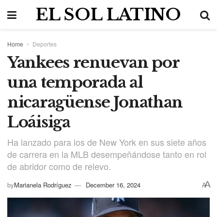
EL SOL LATINO
Home
Deportes
Yankees renuevan por
una temporada al
nicaragüense Jonathan
Loáisiga
Ha lanzado para los de New York en sus siete años
de carrera en la MLB desempeñándose tanto en rol
de abridor como de relevo.
A
by
Marianela Rodríguez
December 16, 2024
A