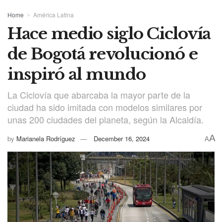
Home
América Latina
Hace medio siglo Ciclovía
de Bogotá revolucionó e
inspiró al mundo
La Ciclovía que abarcaba la mayor parte de la
ciudad ha sido imitada con modelos similares por
unas 200 ciudades del planeta, según la Alcaldía.
A
by
Marianela Rodríguez
December 16, 2024
A