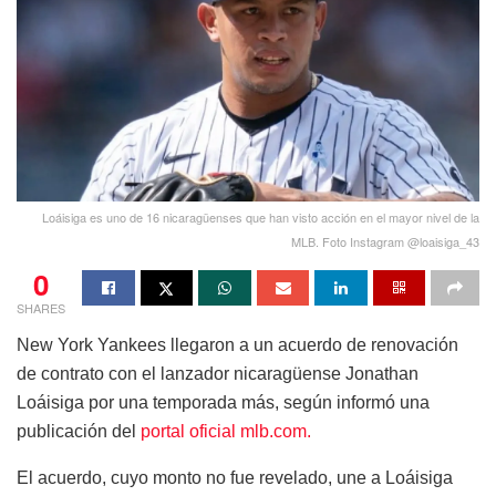
Loáisiga es uno de 16 nicaragüenses que han visto acción en el mayor nivel de la
MLB. Foto Instagram @loaisiga_43
0
SHARES
New York Yankees llegaron a un acuerdo de renovación
de contrato con el lanzador nicaragüense Jonathan
Loáisiga por una temporada más, según informó una
publicación del
portal oficial mlb.com.
El acuerdo, cuyo monto no fue revelado, une a Loáisiga