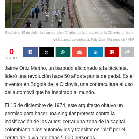
El próximo 15 de diciembre se cumplen 50 años de la creación de la Ciclovía, un icono
de la capital colombiana. Foto Eitan Abramovich / AFP
0
SHARES
Jaime Ortiz Marino, un barbudo aficionado a la bicicleta,
lideró una revolución hace 50 años a punta de pedal. Es el
inventor en Bogotá de la Ciclovía, una contracultura al uso
del automóvil que ha inspirado al mundo.
El 15 de diciembre de 1974, este arquitecto obtuvo un
permiso para hacer una singular protesta contra la
masificación de los autos: cerrar una zona de la capital
colombiana a los automóviles y transitar en “bici” por el
centro de la vía con otras 5.000 personas.