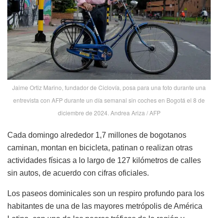
Jaime Ortiz Marino, fundador de Ciclovía, posa para una foto durante una
entrevista con AFP durante un día semanal sin coches en Bogotá el 8 de
diciembre de 2024. Andrea Ariza / AFP
Cada domingo alrededor 1,7 millones de bogotanos
caminan, montan en bicicleta, patinan o realizan otras
actividades físicas a lo largo de 127 kilómetros de calles
sin autos, de acuerdo con cifras oficiales.
Los paseos dominicales son un respiro profundo para los
habitantes de una de las mayores metrópolis de América