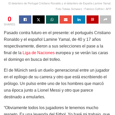
El delantero de Portugal Cristiano Ronaldo y el delantero de España Lamine Yamal.
Foto Tobias Schwarz / Fabrice Coffrini / AFP
0
SHARES
Pasado contra futuro en el presente: el portugués Cristiano
Ronaldo y el español Lamine Yamal, de 40 y 17 años
respectivamente, dieron a sus selecciones el pase a la
final de la
Liga de Naciones
europea y se verán las caras
el domingo en busca del trofeo.
El de Múnich será un duelo generacional entre un jugador
en el epílogo de su carrera y otro que está escribiendo el
prólogo. Un pulso entre uno de los hombres que marcó
una época junto a Lionel Messi y otro que parece
destinado a emularles.
“Obviamente todos los jugadores le tenemos mucho
respeto. Es una leyenda del fútbol. Yo haré mi trabajo, que