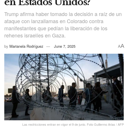
en Estados Unidos?
Trump afirma haber tomado la decisión a raíz de un
ataque con lanzallamas en Colorado contra
manifestantes que pedían la liberación de los
rehenes israelíes en Gaza.
A
by
Marianela Rodríguez
June 7, 2025
A
Las restricciones entran en vigor el 9 de junio. Foto Guillermo Arias / AFP