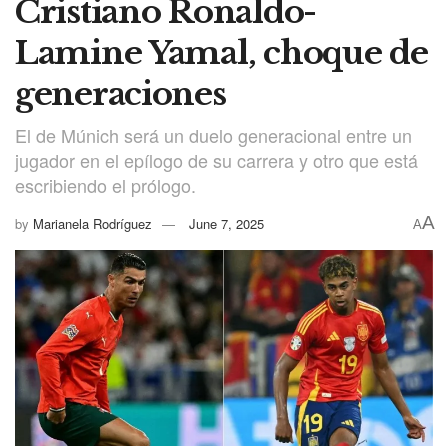
Cristiano Ronaldo-
Lamine Yamal, choque de
generaciones
El de Múnich será un duelo generacional entre un
jugador en el epílogo de su carrera y otro que está
escribiendo el prólogo.
A
by
Marianela Rodríguez
June 7, 2025
A