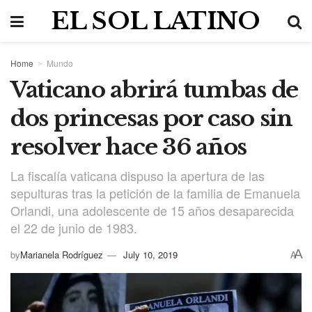
EL SOL LATINO
Home
Mundo
Vaticano abrirá tumbas de
dos princesas por caso sin
resolver hace 36 años
La fiscalía vaticana dispuso la apertura de las
sepulturas tras la petición de la familia de Emanuela
Orlandi, una adolescente de 15 años desaparecida
el 22 de junio de 1983.
A
by
Marianela Rodríguez
July 10, 2019
A