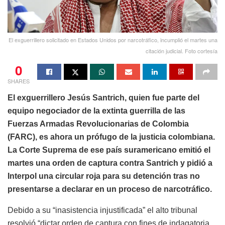
El exguerrillero solicitado en Estados Unidos por narcotráfico, incumplió el martes una
citación judicial. Foto cortesía
0
SHARES
El exguerrillero Jesús Santrich, quien fue parte del
equipo negociador de la extinta guerrilla de las
Fuerzas Armadas Revolucionarias de Colombia
(FARC), es ahora un prófugo de la justicia colombiana.
La Corte Suprema de ese país suramericano emitió el
martes una orden de captura contra Santrich y pidió a
Interpol una circular roja para su detención tras no
presentarse a declarar en un proceso de narcotráfico.
Debido a su “inasistencia injustificada” el alto tribunal
resolvió “dictar orden de captura con fines de indagatoria