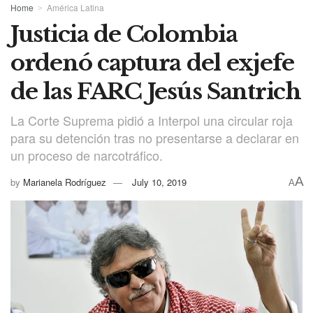
Home
América Latina
Justicia de Colombia
ordenó captura del exjefe
de las FARC Jesús Santrich
La Corte Suprema pidió a Interpol una circular roja
para su detención tras no presentarse a declarar en
un proceso de narcotráfico.
A
by
Marianela Rodríguez
July 10, 2019
A