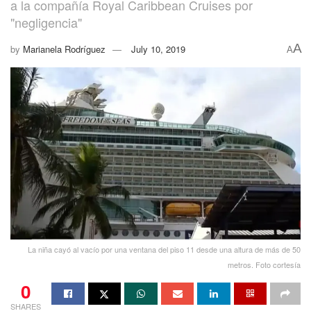
a la compañía Royal Caribbean Cruises por
"negligencia"
A
by
Marianela Rodríguez
July 10, 2019
A
La niña cayó al vacío por una ventana del piso 11 desde una altura de más de 50
metros. Foto cortesía
0
SHARES