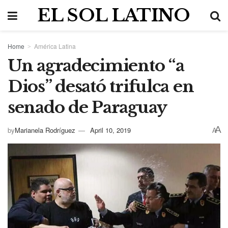
EL SOL LATINO
Home
América Latina
Un agradecimiento “a
Dios” desató trifulca en
senado de Paraguay
A
by
Marianela Rodríguez
April 10, 2019
A