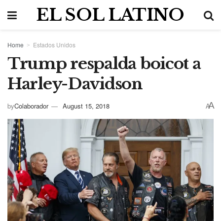
EL SOL LATINO
Home
Estados Unidos
Trump respalda boicot a
Harley-Davidson
A
by
Colaborador
August 15, 2018
A