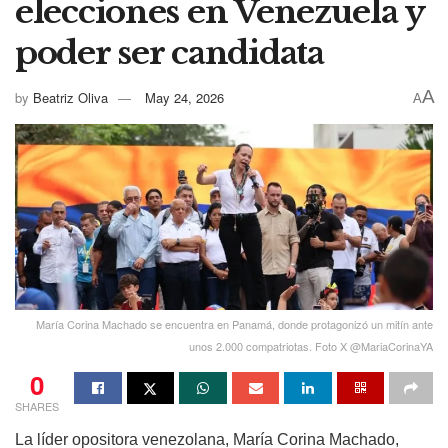
elecciones en Venezuela y
poder ser candidata
A
by
Beatriz Oliva
May 24, 2026
A
María Corina Machado se encuentra en Panamá, donde protagonizó un mitín ante
unos 2.000 compatriotas. Foto X @MariaCorinaYA
0
SHARES
La líder opositora venezolana, María Corina Machado,