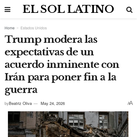
EL SOL LATINO
Home
Estados Unidos
Trump modera las
expectativas de un
acuerdo inminente con
Irán para poner fin a la
guerra
A
by
Beatriz Oliva
May 24, 2026
A