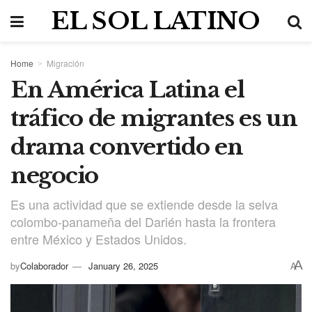
EL SOL LATINO
Home
Migración
En América Latina el
tráfico de migrantes es un
drama convertido en
negocio
Es una actividad que se extiende desde la selva
colombo-panameña del Darién hasta la frontera
entre México y Estados Unidos.
A
by
Colaborador
January 26, 2025
A