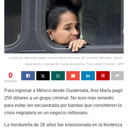
Lo que los migrantes pagan incluye desde servicios de "coyotes" llamados "guías",
alojamiento y transporte, hasta secuestros. Foto Johan Ordoñez / AFP
0
SHARES
Para ingresar a México desde Guatemala, Ana María pagó
250 dólares a un grupo criminal. No tuvo más remedio
para evitar ser secuestrada por bandas que convirtieron la
crisis migratoria en un negocio millonario.
La hondureña de 26 años fue extorsionada en la fronteriza