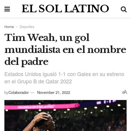
EL SOL LATINO
Home
Deportes
Tim Weah, un gol
mundialista en el nombre
del padre
Estados Unidos igualó 1-1 con Gales en su estreno
en el Grupo B de Qatar 2022
A
by
Colaborador
November 21, 2022
A