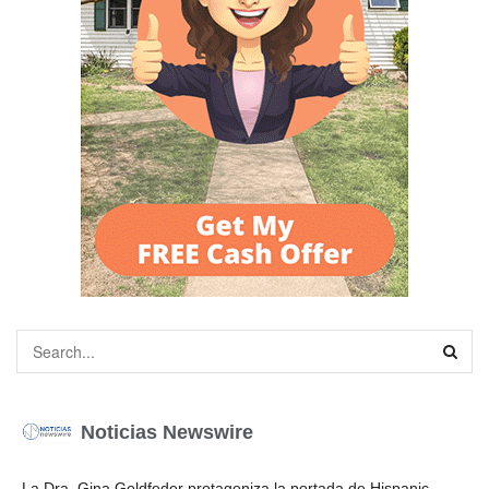
Noticias Newswire
La Dra. Gina Goldfeder protagoniza la portada de Hispanic