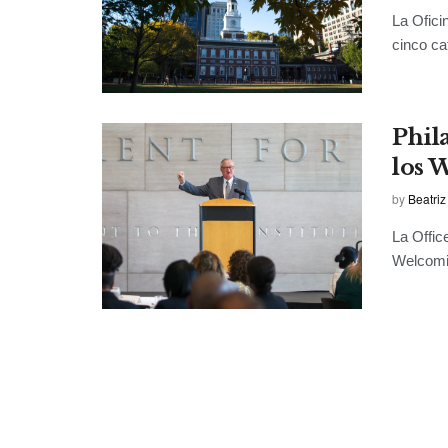
La Ofici
cinco ca
Phil
los 
by
Beatriz
La Offic
Welcomin