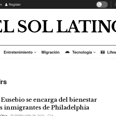
in
Register
EL SOL LATIN
Entretenimiento
Migración
Tecnología
Lifes
irs
Eusebio se encarga del bienestar
os inmigrantes de Philadelphia
 Oliva
FEBRUARY 28, 2024
0