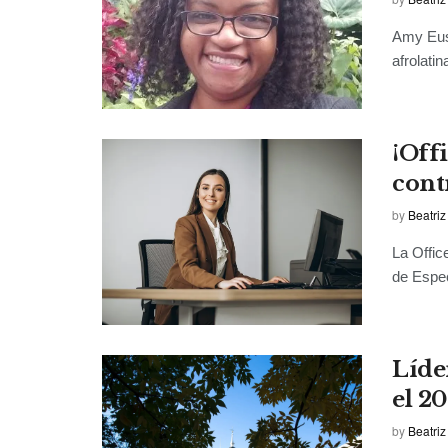
Amy Euse
afrolati
¡Off
cont
by
Beatriz
La Offic
de Espec
Líde
el 2
by
Beatriz