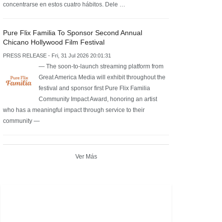
concentrarse en estos cuatro hábitos. Dele …
Pure Flix Familia To Sponsor Second Annual
Chicano Hollywood Film Festival
PRESS RELEASE - Fri, 31 Jul 2026 20:01:31
— The soon-to-launch streaming platform from
Great America Media will exhibit throughout the
festival and sponsor first Pure Flix Familia
Community Impact Award, honoring an artist
who has a meaningful impact through service to their
community —
Ver Más