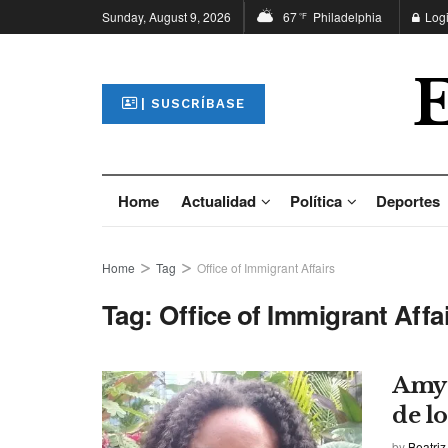
Sunday, August 9, 2026
67
Philadelphia
Log
°F
| SUSCRÍBASE
Home
Actualidad
Política
Deportes
Home
Tag
Office of Immigrant Affairs
Tag:
Office of Immigrant Affa
Amy 
de l
by
Beatriz