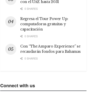
con el UAE hasta 2031
0 SHARES
Regresa el Tour Power Up:
computadoras gratuitas y
capacitación
0 SHARES
Con “The Amparo Experience” se
recaudarán fondos para Bahamas
0 SHARES
Connect with us