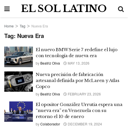
EL SOL LATINO
Home
Tag
Nueva Era
Tag:
Nueva Era
El nuevo BMW Serie 7 redefine el lujo
con tecnología de nueva era
by
Beatriz Oliva
MAY 13, 2026
Nueva precisión de fabricación
artesanal definida por McLaren y Atlas
Copco
by
Beatriz Oliva
FEBRUARY 23, 2026
El opositor González Urrutia espera una
“nueva era” en Venezuela con su
retorno el 10 de enero
by
Colaborador
DECEMBER 19, 2024