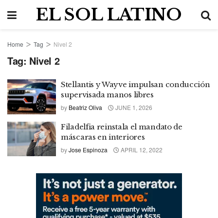
EL SOL LATINO
Home
Tag
Nivel 2
Tag:
Nivel 2
Stellantis y Wayve impulsan conducción
supervisada manos libres
by
Beatriz Oliva
JUNE 1, 2026
Filadelfia reinstala el mandato de
máscaras en interiores
by
Jose Espinoza
APRIL 12, 2022