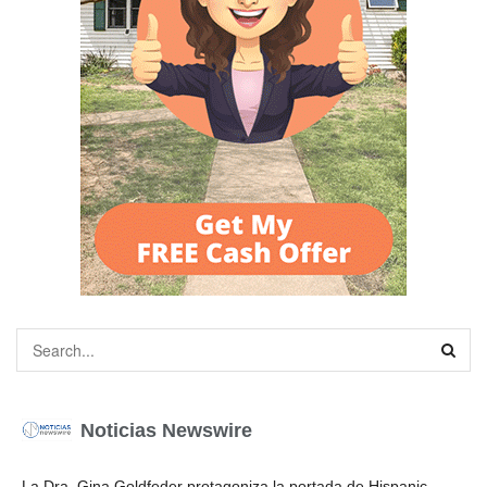
Noticias Newswire
La Dra. Gina Goldfeder protagoniza la portada de Hispanic