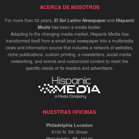
Cynthia Figueroa: President and CEO of JEVS
ACERCA DE NOSOTROS
Human Services | InPerson Oct 2024
00:02:37
For more than 32 years,
El Sol Latino Newspaper
and
Hispanic
Media
has been a media leader.
Carlos de los Ramos: Chair of the Delaware
Adapting to the changing media market, Hispanic Media has
Hispanic Commission | InPerson Oct 2024
transformed itself from a small local newspaper into a multimedia
00:02:20
news and information source that includes a network of websites,
niche publications, custom printing, e-newsletters, social media
Bruce Datil, Allstate Agency Owner | In-Person
Oct 2024
networking, and events and customized content to meet the
specific needs of its readers and advertisers.
00:02:21
Antonio Valdes, CEO at Children's Crisis
Treatment Center | In-Person Oct 2024
00:01:34
Carlos Giraldo, entrevista InPerson
NUESTRAS OFICINAS
00:12:48
Philadelphia Location
5100 N. 5th Street
Risaralda Comfort Health en Miami
Philadelphia, PA. 19120