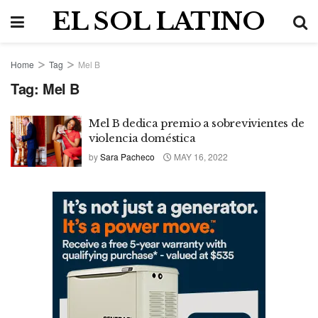
EL SOL LATINO
Home
Tag
Mel B
Tag:
Mel B
Mel B dedica premio a sobrevivientes de
violencia doméstica
by
Sara Pacheco
MAY 16, 2022