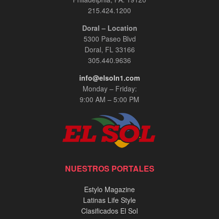
00:08:56
215.424.1200
Doral – Location
El General Zapateiro: Un Relato Épico de
5300 Paseo Blvd
Servicio y Sacrificio - Entrevista Exclusiva en
InPerson
Doral, FL 33166
00:03:30
305.440.9636
info@elsoln1.com
Adriana Ospina, Especialista en Cosmetología
con más de 15 años de experiencia.
Monday – Friday:
00:03:30
9:00 AM – 5:00 PM
Jennie Mojica, entrevista InPerson.
00:07:35
Alex Patiño y Marcos Carrasquillo, entrevista
NUESTROS PORTALES
exclusiva InPerson
00:20:02
Estylo Magazine
Latinas Life Style
Tony Alvarado, Musico Venezolano.
Clasificados El Sol
00:01:56