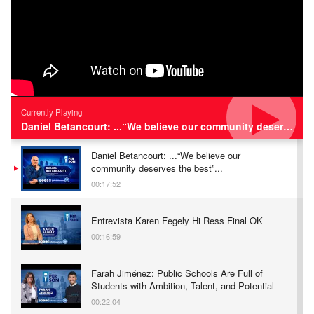
Currently Playing
Daniel Betancourt: ...“We believe our community deserves the best”...
Daniel Betancourt: ...“We believe our
community deserves the best”...
00:17:52
Entrevista Karen Fegely Hi Ress Final OK
00:16:59
Farah Jiménez: Public Schools Are Full of
Students with Ambition, Talent, and Potential
00:22:04