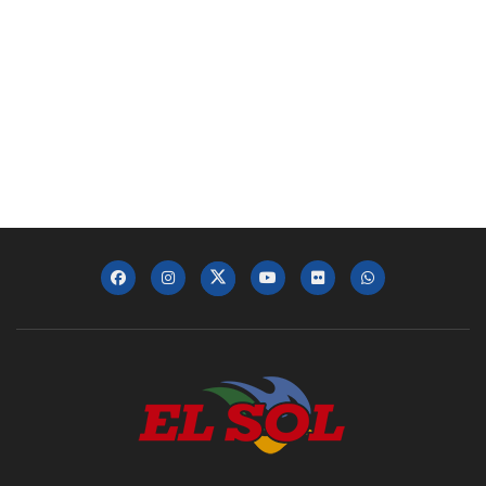
Dr. Keith Leaphart: DO, MBA, Enterprise
Executive Vice President at Jefferson | In-
Person Oct 2024
00:01:19
Juan López: Executive Vice President at
Independence Health Group | In-Person Oct
2024
00:02:44
David Velazquez: President & CEO, PECO |
In-Person Oct 2024
00:02:26
David Gonzalez: President HACE
Management Company | In-Person Oct 2024
00:03:34
Daniel Betancour: President and CEO of
Finanta | In-Person Oct 2024
00:02:55