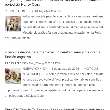
periodista Nancy Clara
PRESS RELEASE - Tue, 04 Aug 2026 19:43:05
— La reconocida psicoterapeuta clínica y escritora mexicana
engalana la nueva edición de la revista de negocios y estilo
de vida de Miami, abordando la salud mental, el impacto del
Método LiberaSueña y su próxima participación en la Feria
del Libro de Miami —
4 hábitos diarios para mantener un cerebro sano y mejorar la
función cognitiva
PRESS RELEASE - Mon, 03 Aug 2026 17:17:04
NUEVA YORK, NY — 3 de agosto de 2026 — (NOTICIAS
NEWSWIRE) — Su cerebro trabaja mucho por usted, así que
lo justo es devolverle el favor practicando hábitos sencillos
todos los días para mantener fuerte y saludable a este
importante órgano. Empiece por ajustar su rutina diaria para concentrarse
en estos cuatro hábitos. Dele …
Pure Flix Familia To Sponsor Second Annual Chicano Hollywood