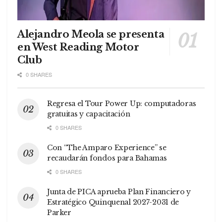
Alejandro Meola se presenta
en West Reading Motor
Club
0 SHARES
Regresa el Tour Power Up: computadoras
gratuitas y capacitación
0 SHARES
Con “The Amparo Experience” se
recaudarán fondos para Bahamas
0 SHARES
Junta de PICA aprueba Plan Financiero y
Estratégico Quinquenal 2027-2031 de
Parker