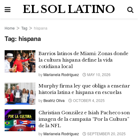
EL SOL LATINO
Home
Tag
hispana
Tag:
hispana
Barrios latinos de Miami: Zonas donde
la cultura hispana define la vida
cotidiana local
by
Marianela Rodríguez
MAY 10, 2026
Murphy firma ley que obliga a enseñar
historia latina e hispana en escuelas
by
Beatriz Oliva
OCTOBER 4, 2025
Christian González e Isiah Pacheco son
imagen de la campaña “Por la Cultura”
de la NFL
by
Marianela Rodríguez
SEPTEMBER 20, 2025