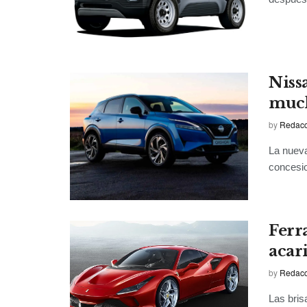
Niss
much
by
Redacci
La nueva
concesio
Ferra
acar
by
Redacci
Las bris