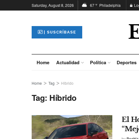
Saturday, August 8, 2026
67
Philadelphia
Lo
°F
| SUSCRÍBASE
Home
Actualidad
Política
Deportes
Home
Tag
Híbrido
Tag:
Híbrido
El H
“Mej
by
Beatriz