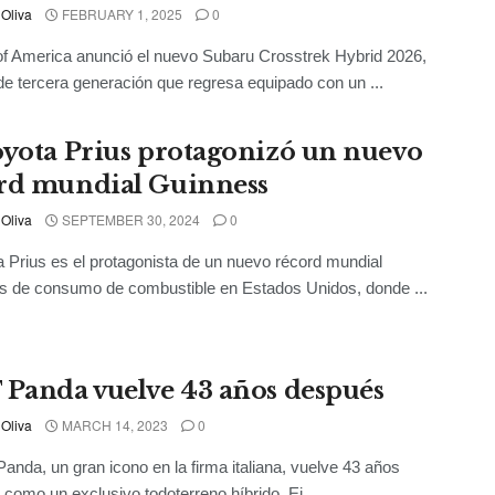
 Oliva
FEBRUARY 1, 2025
0
f America anunció el nuevo Subaru Crosstrek Hybrid 2026,
de tercera generación que regresa equipado con un ...
oyota Prius protagonizó un nuevo
rd mundial Guinness
 Oliva
SEPTEMBER 30, 2024
0
a Prius es el protagonista de un nuevo récord mundial
s de consumo de combustible en Estados Unidos, donde ...
 Panda vuelve 43 años después
 Oliva
MARCH 14, 2023
0
Panda, un gran icono en la firma italiana, vuelve 43 años
como un exclusivo todoterreno híbrido. Ei ...