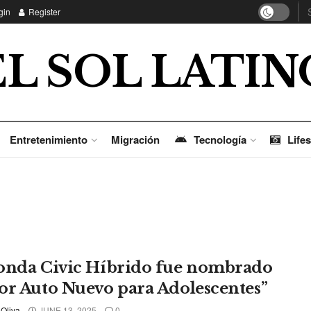
gin
Register
EL SOL LATIN
Entretenimiento
Migración
Tecnología
Lifes
onda Civic Híbrido fue nombrado
or Auto Nuevo para Adolescentes”
 Oliva
JUNE 13, 2025
0