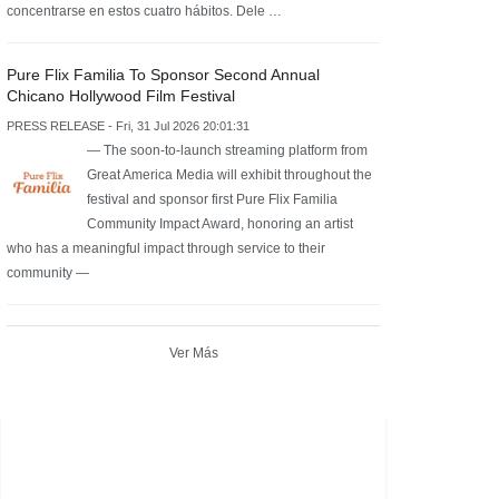
concentrarse en estos cuatro hábitos. Dele …
Pure Flix Familia To Sponsor Second Annual
Chicano Hollywood Film Festival
PRESS RELEASE - Fri, 31 Jul 2026 20:01:31
— The soon-to-launch streaming platform from
Great America Media will exhibit throughout the
festival and sponsor first Pure Flix Familia
Community Impact Award, honoring an artist
who has a meaningful impact through service to their
community —
Ver Más