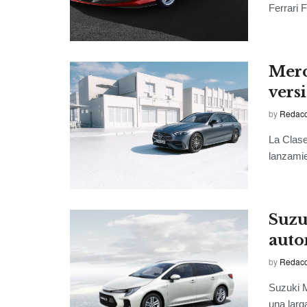
Ferrari F
Merc
versi
by
Redacci
La Clase
lanzamie
Suzu
auto
by
Redacci
Suzuki M
una larg