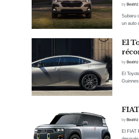
by
Beatriz
Subaru o
un auto 
El T
réco
by
Beatriz
El Toyot
Guinnes
FIAT
by
Beatriz
El FIAT 
después 