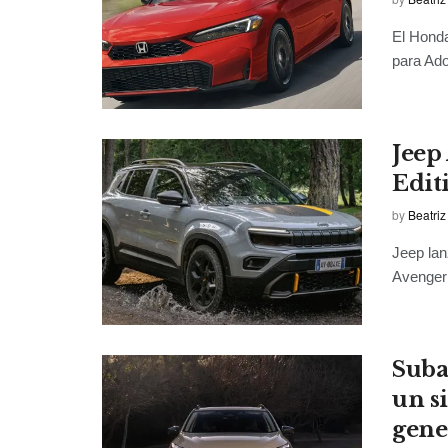
El Honda
para Ado
Jeep
Edit
by
Beatriz
Jeep lan
Avenger 
Suba
un s
gene