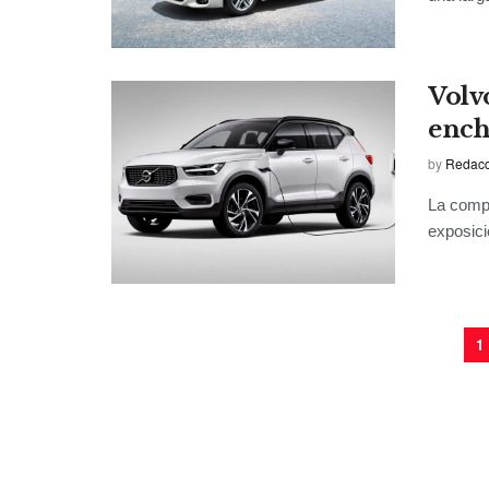
Volv
ench
by
Redacci
La comp
exposici
1