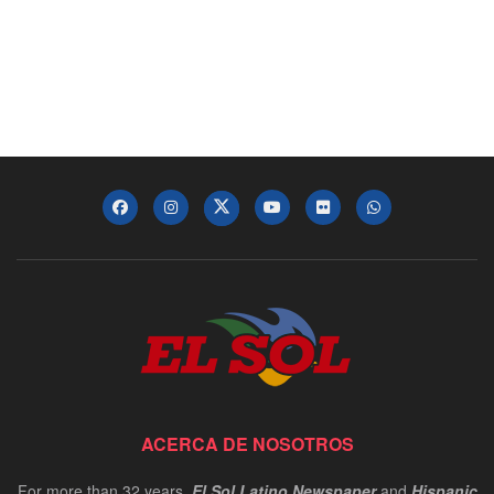
ACERCA DE NOSOTROS
For more than 32 years,
El Sol Latino Newspaper
and
Hispanic