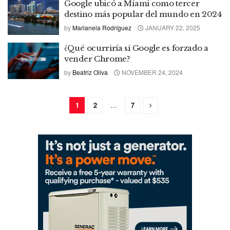
Google ubicó a Miami como tercer
destino más popular del mundo en 2024
by
Marianela Rodríguez
JANUARY 22, 2025
¿Qué ocurriría si Google es forzado a
vender Chrome?
by
Beatriz Oliva
NOVEMBER 24, 2024
1
2
…
7