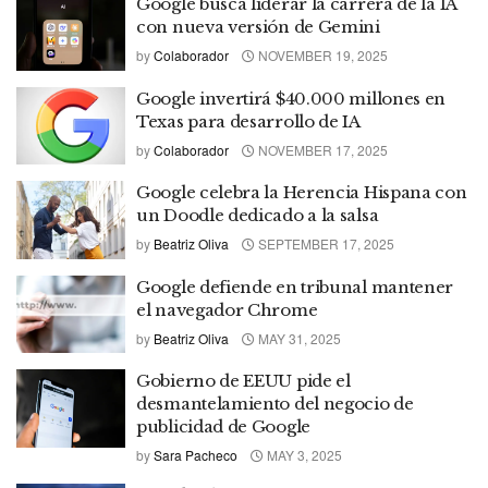
Google busca liderar la carrera de la IA
con nueva versión de Gemini
by
Colaborador
NOVEMBER 19, 2025
Google invertirá $40.000 millones en
Texas para desarrollo de IA
by
Colaborador
NOVEMBER 17, 2025
Google celebra la Herencia Hispana con
un Doodle dedicado a la salsa
by
Beatriz Oliva
SEPTEMBER 17, 2025
Google defiende en tribunal mantener
el navegador Chrome
by
Beatriz Oliva
MAY 31, 2025
Gobierno de EEUU pide el
desmantelamiento del negocio de
publicidad de Google
by
Sara Pacheco
MAY 3, 2025