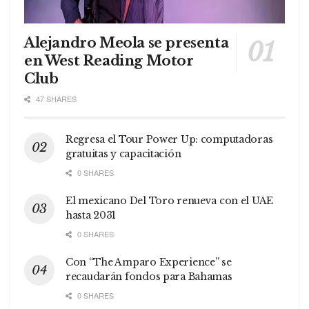
Alejandro Meola se presenta
en West Reading Motor
Club
47 SHARES
Regresa el Tour Power Up: computadoras
gratuitas y capacitación
0 SHARES
El mexicano Del Toro renueva con el UAE
hasta 2031
0 SHARES
Con “The Amparo Experience” se
recaudarán fondos para Bahamas
0 SHARES