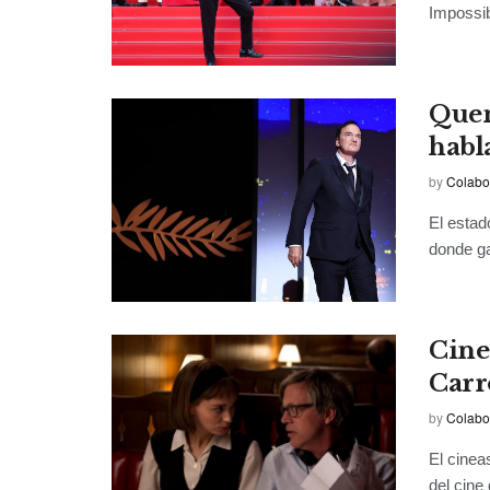
Impossib
Quen
habl
by
Colabo
El estad
donde ga
Cine
Carr
by
Colabo
El cinea
del cine 