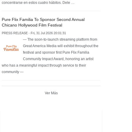
concentrarse en estos cuatro hábitos. Dele …
Pure Flix Familia To Sponsor Second Annual
Chicano Hollywood Film Festival
PRESS RELEASE - Fri, 31 Jul 2026 20:01:31
— The soon-to-launch streaming platform from
Great America Media will exhibit throughout the
festival and sponsor first Pure Flix Familia
Community Impact Award, honoring an artist
who has a meaningful impact through service to their
community —
Ver Más