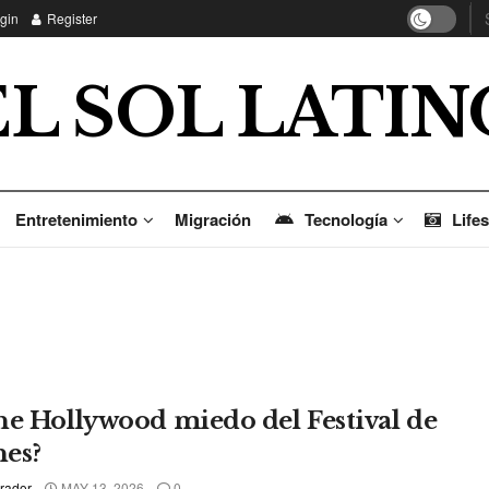
gin
Register
EL SOL LATIN
Entretenimiento
Migración
Tecnología
Lifes
ne Hollywood miedo del Festival de
es?
rador
MAY 13, 2026
0