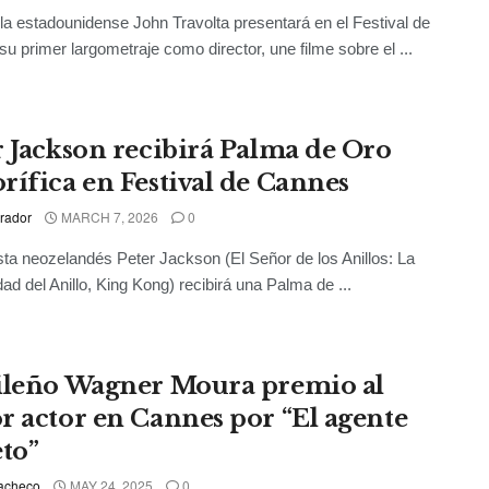
lla estadounidense John Travolta presentará en el Festival de
u primer largometraje como director, une filme sobre el ...
r Jackson recibirá Palma de Oro
rífica en Festival de Cannes
rador
MARCH 7, 2026
0
sta neozelandés Peter Jackson (El Señor de los Anillos: La
d del Anillo, King Kong) recibirá una Palma de ...
ileño Wagner Moura premio al
r actor en Cannes por “El agente
eto”
acheco
MAY 24, 2025
0