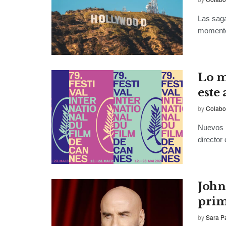
Las saga
momento 
Lo m
este
by
Colabo
Nuevos r
director 
John
prim
by
Sara P