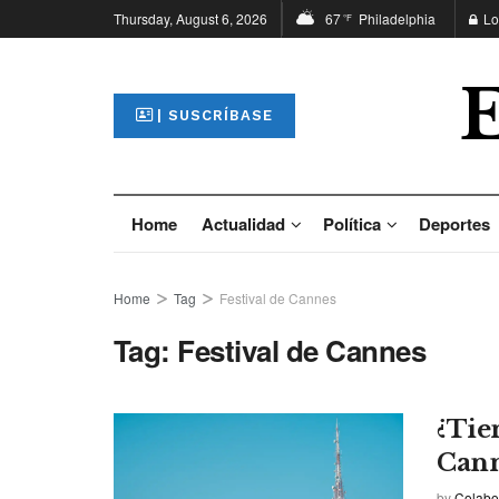
Thursday, August 6, 2026
67
Philadelphia
Lo
°F
| SUSCRÍBASE
Home
Actualidad
Política
Deportes
Home
Tag
Festival de Cannes
Tag:
Festival de Cannes
¿Tie
Cann
by
Colabo