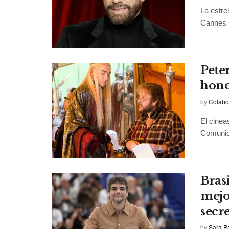
La estre
Cannes s
Pete
hono
by
Colabo
El cinea
Comunida
Bras
mejo
secr
by
Sara P