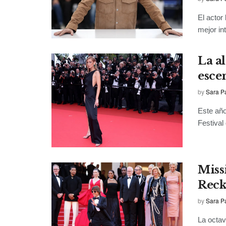
El actor
mejor in
La a
esce
by
Sara P
Este año
Festival
Miss
Reck
by
Sara P
La octav