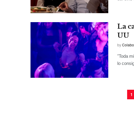
La c
UU
by
Colabo
"Toda mi
lo consi
1