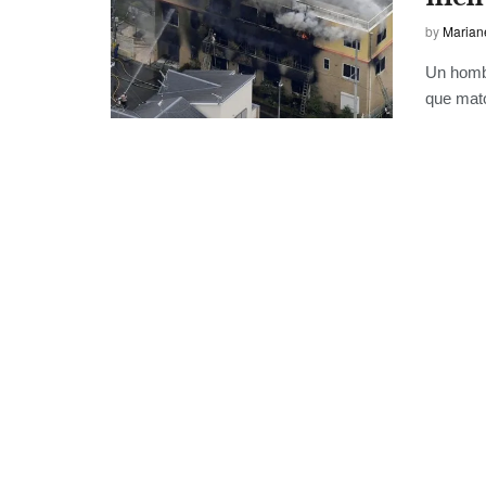
by
Marian
Un homb
que mató