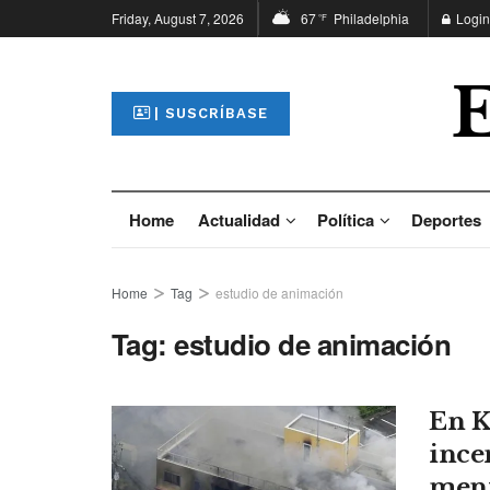
Friday, August 7, 2026
67
Philadelphia
Login
°F
| SUSCRÍBASE
Home
Actualidad
Política
Deportes
Home
Tag
estudio de animación
Tag:
estudio de animación
En K
ince
ment