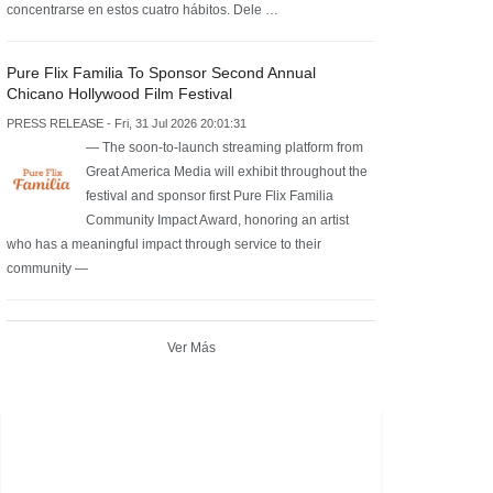
concentrarse en estos cuatro hábitos. Dele …
Pure Flix Familia To Sponsor Second Annual
Chicano Hollywood Film Festival
PRESS RELEASE - Fri, 31 Jul 2026 20:01:31
— The soon-to-launch streaming platform from
Great America Media will exhibit throughout the
festival and sponsor first Pure Flix Familia
Community Impact Award, honoring an artist
who has a meaningful impact through service to their
community —
Ver Más