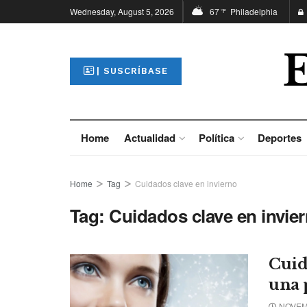
Wednesday, August 5, 2026
67
Philadelphia
°F
| SUSCRÍBASE
Home
Actualidad
Política
Deportes
Home
Tag
Cuidados clave en invierno
Tag:
Cuidados clave en invie
Cuid
una p
NOVEMB