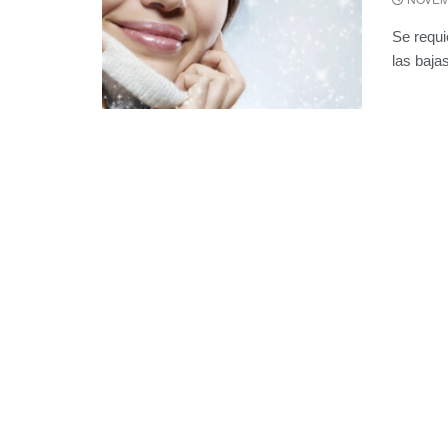
Se requi
las baja