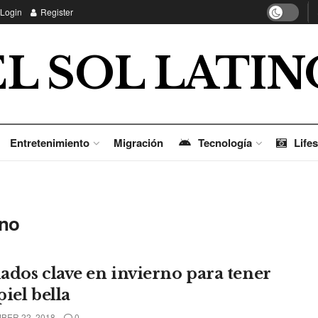
Login
Register
EL SOL LATIN
Entretenimiento
Migración
Tecnología
Lifes
rno
ados clave en invierno para tener
iel bella
ER 22, 2018
0