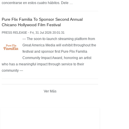
concentrarse en estos cuatro hábitos. Dele …
Pure Flix Familia To Sponsor Second Annual
Chicano Hollywood Film Festival
PRESS RELEASE - Fri, 31 Jul 2026 20:01:31
— The soon-to-launch streaming platform from
Great America Media will exhibit throughout the
festival and sponsor first Pure Flix Familia
Community Impact Award, honoring an artist
who has a meaningful impact through service to their
community —
Ver Más