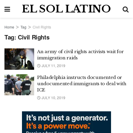
EL SOL LATINO
Home
Tag
Civil Rights
Tag:
Civil Rights
An army of civil rights activists wait for
immigration raids
JULY 11, 2019
Philadelphia instructs documented or
undocumented immigrants to deal with
ICE
JULY 10, 2019