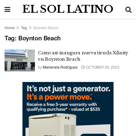
EL SOL LATINO
Home
Tag
Boynton Beach
Tag:
Boynton Beach
Comcast inaugura nueva tienda Xfinity
en Boynton Beach
by
Marianela Rodríguez
OCTOBER 29, 2023