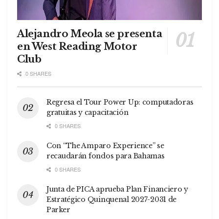
Alejandro Meola se presenta
en West Reading Motor
Club
0 SHARES
Regresa el Tour Power Up: computadoras
gratuitas y capacitación
0 SHARES
Con “The Amparo Experience” se
recaudarán fondos para Bahamas
0 SHARES
Junta de PICA aprueba Plan Financiero y
Estratégico Quinquenal 2027-2031 de
Parker