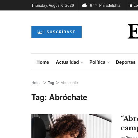
Thursday, August 6, 2026
67
Philadelphia
Lo
°F
| SUSCRÍBASE
Home
Actualidad
Política
Deportes
Home
Tag
Abróchate
Tag:
Abróchate
“Abr
camp
by
Beatriz