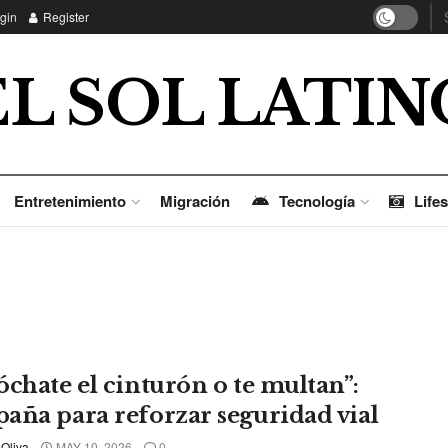
gin
Register
EL SOL LATIN
Entretenimiento
Migración
Tecnología
Lifes
óchate el cinturón o te multan”:
aña para reforzar seguridad vial
 Oliva
MAY 10, 2026
0