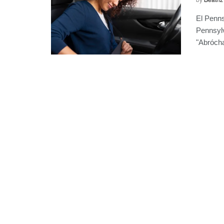
El Penns
Pennsylv
"Abrócha