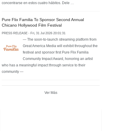
concentrarse en estos cuatro hábitos. Dele …
Pure Flix Familia To Sponsor Second Annual
Chicano Hollywood Film Festival
PRESS RELEASE - Fri, 31 Jul 2026 20:01:31
— The soon-to-launch streaming platform from
Great America Media will exhibit throughout the
festival and sponsor first Pure Flix Familia
Community Impact Award, honoring an artist
who has a meaningful impact through service to their
community —
Ver Más