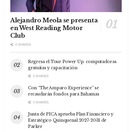
Alejandro Meola se presenta
en West Reading Motor
Club
0 SHARES
Regresa el Tour Power Up: computadoras
gratuitas y capacitación
0 SHARES
Con “The Amparo Experience” se
recaudarán fondos para Bahamas
0 SHARES
Junta de PICA aprueba Plan Financiero y
Estratégico Quinquenal 2027-2031 de
Parker