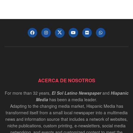
ACERCA DE NOSOTROS
For more than 32 years,
El Sol Latino Newspaper
and
Hispanic
Media
has been a media leader.
Adapting to the changing media market, Hispanic Media has
transformed itself from a small local newspaper into a multimedia
news and information source that includes a network of websites,
niche publications, custom printing, e-newsletters, social media
networking, and events and customized content to meet the