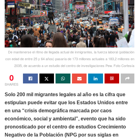
De mantenerse el ritmo de llegada actual de inmigrantes, la fuerza laboral (población
con edad de entre 25 y 64 años) pasaría de 173 millones actuales a 183,2 millones en
2035, de acuerdo a un estudio del centro de investigaciones Pew. Foto Cortesía
0
SHARES
Solo 200 mil migrantes legales al año es la cifra que
estipulan puede evitar que los Estados Unidos entre
en una “crisis demográfica marcada por caos
económico, social y ambiental”, evento que ha sido
pronosticado por el centro de estudios Crecimiento
Negativo de la Población (NPG por sus siglas en