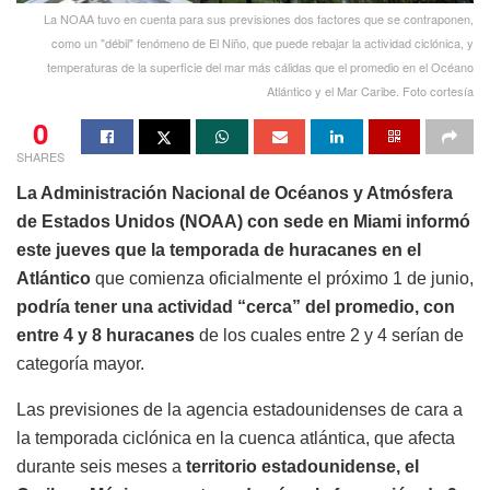
La NOAA tuvo en cuenta para sus previsiones dos factores que se contraponen,
como un "débil" fenómeno de El Niño, que puede rebajar la actividad ciclónica, y
temperaturas de la superficie del mar más cálidas que el promedio en el Océano
Atlántico y el Mar Caribe. Foto cortesía
0
SHARES
La Administración Nacional de Océanos y Atmósfera
de Estados Unidos (NOAA) con sede en Miami informó
este jueves que
la temporada de huracanes en el
Atlántico
que comienza oficialmente el próximo 1 de junio,
podría tener una actividad “cerca” del promedio, con
entre 4 y 8 huracanes
de los cuales entre 2 y 4 serían de
categoría mayor.
Las previsiones de la agencia estadounidenses de cara a
la temporada ciclónica en la cuenca atlántica, que afecta
durante seis meses a
territorio estadounidense, el