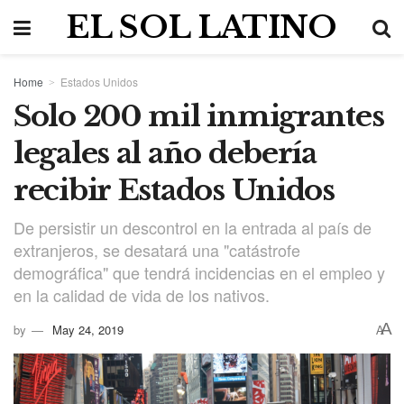
EL SOL LATINO
Home
Estados Unidos
Solo 200 mil inmigrantes
legales al año debería
recibir Estados Unidos
De persistir un descontrol en la entrada al país de
extranjeros, se desatará una "catástrofe
demográfica" que tendrá incidencias en el empleo y
en la calidad de vida de los nativos.
A
by
May 24, 2019
A