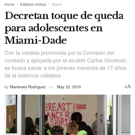
Home
Estados Unidos
Miami
Decretan toque de queda
para adolescentes en
Miami-Dade
Con la medida promovida por la Comisión del
condado y apoyada por el alcalde Carlos Giménez,
se busca salvar a los jóvenes menores de 17 años
de la violencia callejera
A
by
Marianela Rodríguez
May 23, 2019
A