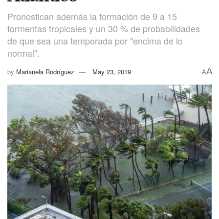
Pronostican además la formación de 9 a 15
tormentas tropicales y un 30 % de probabilidades
de que sea una temporada por "encima de lo
normal".
A
by
Marianela Rodríguez
May 23, 2019
A