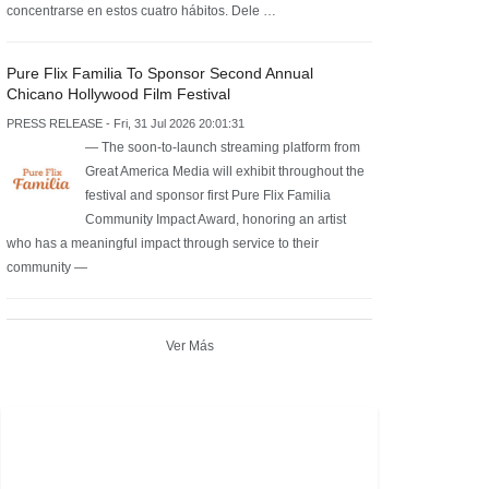
concentrarse en estos cuatro hábitos. Dele …
Pure Flix Familia To Sponsor Second Annual
Chicano Hollywood Film Festival
PRESS RELEASE - Fri, 31 Jul 2026 20:01:31
— The soon-to-launch streaming platform from
Great America Media will exhibit throughout the
festival and sponsor first Pure Flix Familia
Community Impact Award, honoring an artist
who has a meaningful impact through service to their
community —
Ver Más