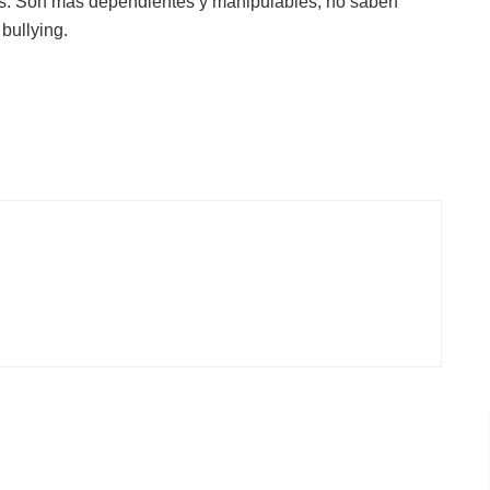
los. Son más dependientes y manipulables, no saben
bullying.