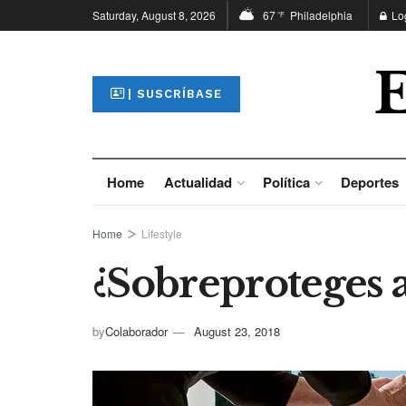
Saturday, August 8, 2026
67
Philadelphia
Lo
°F
| SUSCRÍBASE
Home
Actualidad
Política
Deportes
Home
Lifestyle
¿Sobreproteges a
by
Colaborador
August 23, 2018