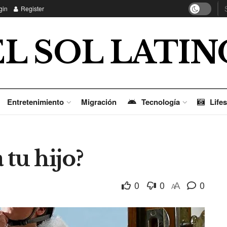
gin
Register
EL SOL LATIN
Entretenimiento
Migración
Tecnología
Lifes
 tu hijo?
0
0
0
A
A