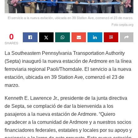
El servicio a la nueva estación, ubicada en 39 Station Ave, comenzó el 23 de marzo.
Foto septa.org
0
SHARES
La Southeastern Pennsylvania Transportation Authority
(Septa) inauguró la nueva estación de Ardmore en la línea
ferroviaria regional Paoli/Thorndale. El servicio a la nueva
estación, ubicada en 39 Station Ave, comenzó el 23 de
marzo.
Kenneth E. Lawrence Jr., presidente de la junta directiva
de Septa, se complació de dar la bienvenida a los
pasajeros a la nueva estación de Ardmore. “Quiero
agradecer a la comunidad de Ardmore y a nuestros socios
financiadores federales, estatales y locales por su apoyo y