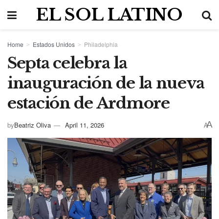
EL SOL LATINO
Home
Estados Unidos
Philadelphia
Septa celebra la
inauguración de la nueva
estación de Ardmore
A
by
Beatriz Oliva
April 11, 2026
A