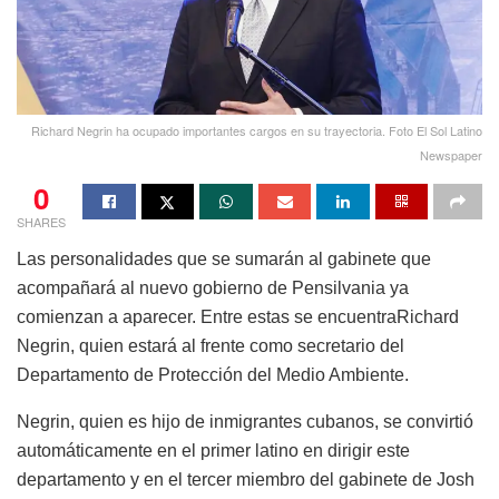
Richard Negrin ha ocupado importantes cargos en su trayectoria. Foto El Sol Latino
Newspaper
0
SHARES
Las
personalidades
que se
sumarán
al
gabinete
que
acompañará
al nuevo
gobierno
de
Pensilvania
ya
comienzan
a
aparecer
. Entre estas se encuentra
Richard
Negrin
,
quien
estará
al
frente
como
secretario
del
Departamento de
Protección
del Medio
Ambiente
.
Negrin
,
quien
es
hijo
de
inmigrantes
cubanos
, se
convirtió
automáticamente
en
el
primer
latino
en
dirigir
este
departamento
y
en
el
tercer
miembro
del
gabinete
de Josh