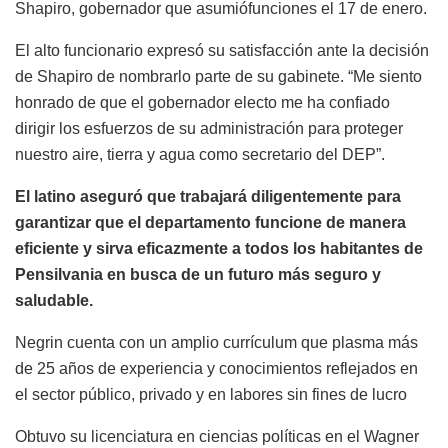
Shapiro,
gobernador
que
asumió
funciones
el
17 de
enero
.
El alto
funcionario
expresó
su
satisfacción
ante la
decisión
de Shapiro de
nombrarlo
parte
de
su
gabinete
. “Me
siento
honrado
de que
el
gobernador
electo
me ha
confiado
dirigir
los
esfuerzos
de
su
administración
para
proteger
nuestro
aire
, tierra y
agua
como
secretario
del DEP”.
El
latino
aseguró
que
trabajará
diligentemente
para
garantizar
que
el
departamento
funcione
de
manera
eficiente
y
sirva
eficazmente
a
todos
los
habitantes
de
Pensilvania
en
busca
de un
futuro
más
seguro
y
saludable
.
Negrin
cuenta
con un
amplio
currículum
que plasma
más
de 25
años
de
experiencia
y
conocimientos
reflejados
en
el
sector
público
, privado y
en
labores
sin fines de
lucro
Obtuvo
su
licenciatura
en
ciencias
políticas
en
el
Wagner