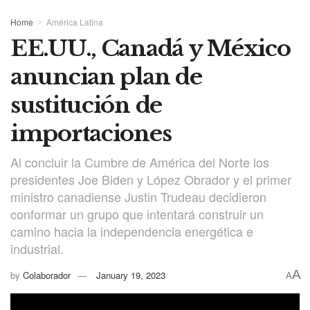
Home
América Latina
EE.UU., Canadá y México
anuncian plan de
sustitución de
importaciones
Al concluir la Cumbre de América del Norte los
presidentes Joe Biden y López Obrador y el primer
ministro canadiense Justin Trudeau decidieron
conformar un grupo que intentará construir un
camino hacia la independencia energética e
industrial.
A
by
Colaborador
January 19, 2023
A