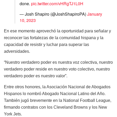
done.
pic.twitter.com/vHRgTJ1L0H
— Josh Shapiro (@JoshShapiroPA)
January
10, 2023
En ese momento aprovechó la oportunidad para señalar y
reconocer las fortalezas
de la
comunidad hispana y la
capacidad de resistir y luchar
para superar las
adversidades.
“Nuestro
verdadero
poder
es
nuestra
voz
colectiva
,
nuestro
verdadero
poder
reside
en
nuestro
voto
colectivo
,
nuestro
verdadero
poder
es
nuestro
valor”.
Entre
otros
honores
, la Asociación Nacional de Abogados
Hispanos lo
nombró
Abogado Nacional Latino del Año.
También
jugó
brevemente
en
la National Football League,
firmando
contratos
con
los
Cleveland
Browns
y
los
New
York Jets.