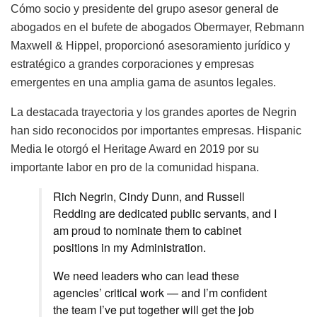
Cómo
socio y
presidente
del
grupo
asesor
general de
abogados
en
el
bufete
de abogados
Obermayer
,
Rebmann
Maxwell &
Hippel
,
proporcionó
asesoramiento
jurídico
y
estratégico
a
grandes
corporaciones
y
empresas
emergentes
en
una
amplia
gama
de
asuntos
legales
.
La
destacada
trayectoria
y
los
grandes
aportes
de
Negrin
han
sido
reconocidos
por
importantes
empresas
.
Hispanic
Media le
otorgó
el
Heritage
Award
en
2019
por
su
importante
labor
en
pro de la
comunidad
hispana
.
Rich Negrin, Cindy Dunn, and Russell
Redding are dedicated public servants, and I
am proud to nominate them to cabinet
positions in my Administration.
We need leaders who can lead these
agencies’ critical work — and I’m confident
the team I’ve put together will get the job