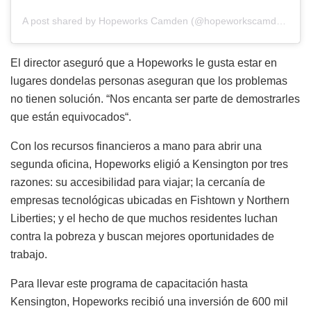
A post shared by Hopeworks Camden (@hopeworkscamden)
El director
aseguró
que a
Hopeworks
le
gusta
estar
en
lugares
donde
las personas
aseguran
que
los
problemas
no
tienen
solución
. “Nos
encanta
ser
parte
de
demostrarles
que
están
equivocados
“.
Con los recursos financieros a mano para abrir una
segunda oficina,
Hopeworks
eligió
a Kensington por tres
razones: su accesibilidad para viajar; la cercanía de
empresas tecnológicas ubicadas en
Fishtown
y
Northern
Liberties
; y el hecho de que muchos residentes luchan
contra la pobreza y buscan mejores oportunidades de
trabajo.
Para
llevar
este
programa
de
capacitación
hasta
Kensington,
Hopeworks
recibió
una
inversión
de 600 mil