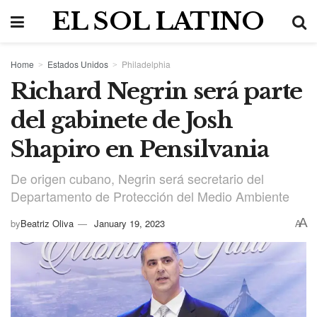
EL SOL LATINO
Home
Estados Unidos
Philadelphia
Richard Negrin será parte
del gabinete de Josh
Shapiro en Pensilvania
De origen cubano, Negrin será secretario del
Departamento de Protección del Medio Ambiente
A
by
Beatriz Oliva
January 19, 2023
A