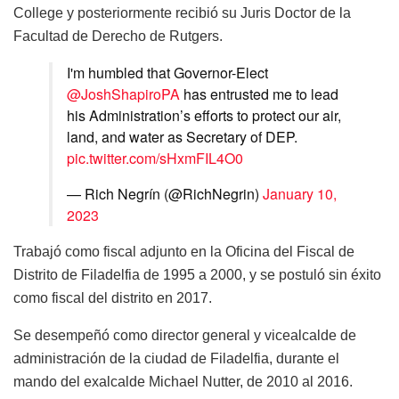
College
y
posteriormente
recibió
su
Juris
Doctor de la
Facultad
de Derecho de Rutgers.
I'm humbled that Governor-Elect
@JoshShapiroPA
has entrusted me to lead
his Administration’s efforts to protect our air,
land, and water as Secretary of DEP.
pic.twitter.com/sHxmFIL4O0
— Rich Negrín (@RichNegrin)
January 10,
2023
Trabajó
como
fiscal
adjunto
en
la
Oficina
del Fiscal de
Distrito de Filadelfia de 1995 a 2000, y se
postuló
sin
éxito
como
fiscal del
distrito
en
2017.
Se
desempeñó
como
director general y
vicealcalde
de
administración
de la ciudad de Filadelfia,
durante
el
mando
del
exalcalde
Michael
Nutter
, de 2010 al 2016.